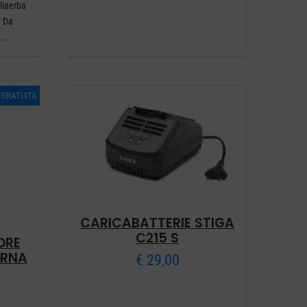
liaerba
 Da
..
e GRATUITA
CARICABATTERIE STIGA
C215 S
ORE
ARNA
€
29,00