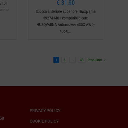
€
31,90
87101
ardena
Scocca anteriore superiore Husqvarna
592743401 compatibile con:
HUSQVARNA Automower 435X AWD-
435X...
1
2
…
48
Prossimo
PRIVACY POLICY
058
COOKIE POLICY