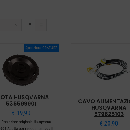
Spedizione GRATUITA
UOTA HUSQVARNA
CAVO ALIMENTAZI
535599901
HUSQVARNA
€
19,90
579825103
 Posteriore originale Husqvarna
€
20,90
01 Adatta per i seguenti modelli: