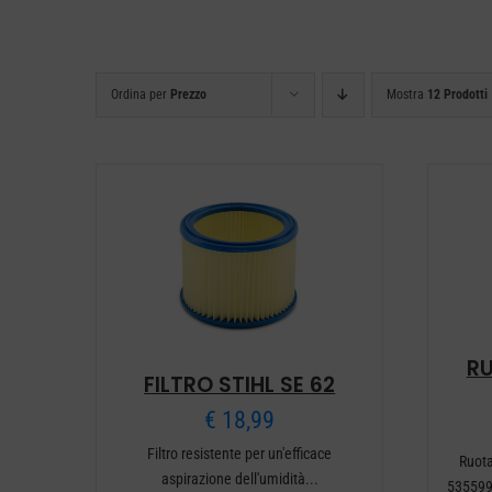
Ordina per
Prezzo
Mostra
12 Prodotti
R
FILTRO STIHL SE 62
€
18,99
Filtro resistente per un'efficace
Ruota
aspirazione dell'umidità...
5355999