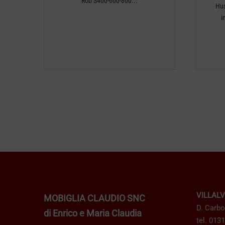
Rob S400-600-800...
Hu
i
VILLAL
MOBIGLIA CLAUDIO SNC
D. Carbo
di Enrico e Maria Claudia
tel. 013