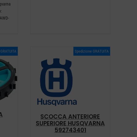
sqvarna
:
 AWD-
e GRATUITA
Spedizione GRATUITA
A
SCOCCA ANTERIORE
SUPERIORE HUSQVARNA
592743401