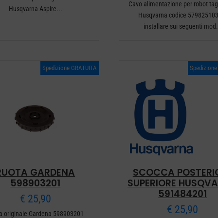
Cavo alimentazione per robot tag
Husqvarna Aspire...
Husqvarna codice 579825103
installare sui seguenti mod.
Spedizione GRATUITA
Spedizion
RUOTA GARDENA
SCOCCA POSTERI
598903201
SUPERIORE HUSQV
591484201
€
25,90
€
25,90
a originale Gardena 598903201