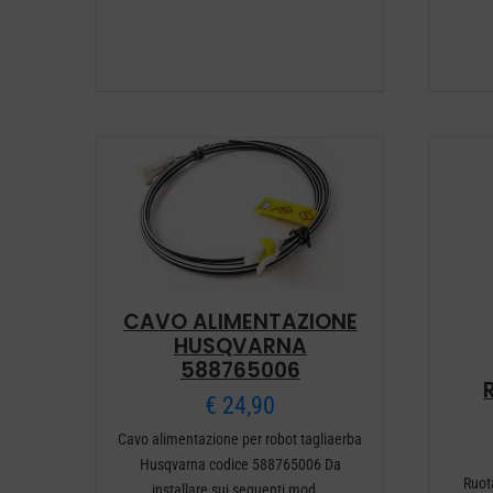
CAVO ALIMENTAZIONE
HUSQVARNA
588765006
€
24,90
Cavo alimentazione per robot tagliaerba
Husqvarna codice 588765006 Da
Ruot
installare sui seguenti mod...