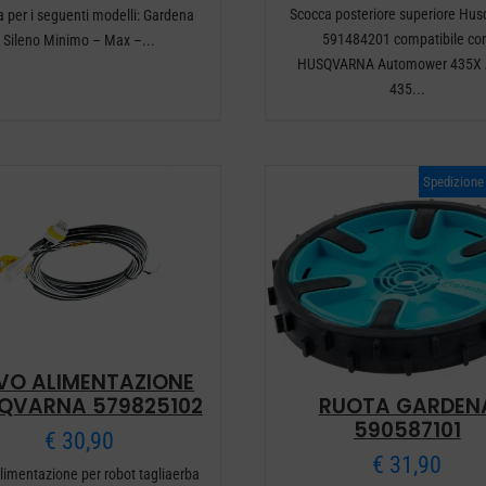
Scocca posteriore superiore Hu
a per i seguenti modelli: Gardena
591484201 compatibile con
Sileno Minimo – Max –...
HUSQVARNA Automower 435X
435...
Spedizion
VO ALIMENTAZIONE
RUOTA GARDEN
QVARNA 579825102
590587101
€
30,90
€
31,90
limentazione per robot tagliaerba