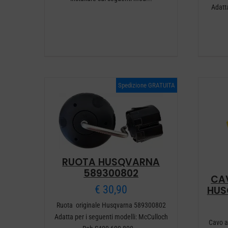
Adatt
Spedizione GRATUITA
RUOTA HUSQVARNA
589300802
CA
€
30,90
HUS
Ruota originale Husqvarna 589300802
Adatta per i seguenti modelli: McCulloch
Cavo a