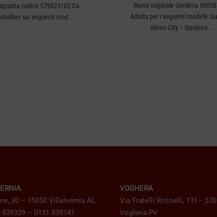
Ruota originale Gardena 5905
sqvarna codice 579825102 Da
Adatta per i seguenti modelli: G
nstallare sui seguenti mod...
Sileno City – Gardena...
VERNIA
VOGHERA
ne, 30 – 15050 Villalvernia AL
Via Fratelli Rosselli, 131– 27
1 839329 – 0131 839141
Voghera PV