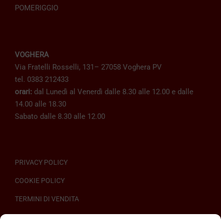
POMERIGGIO
VOGHERA
Via Fratelli Rosselli, 131– 27058 Voghera PV
tel. 0383 212433
orari:
dal Lunedì al Venerdì dalle 8.30 alle 12.00 e dalle
14.00 alle 18.30
Sabato dalle 8.30 alle 12.00
PRIVACY POLICY
COOKIE POLICY
TERMINI DI VENDITA
REGOLAMENTO SULL’ODR