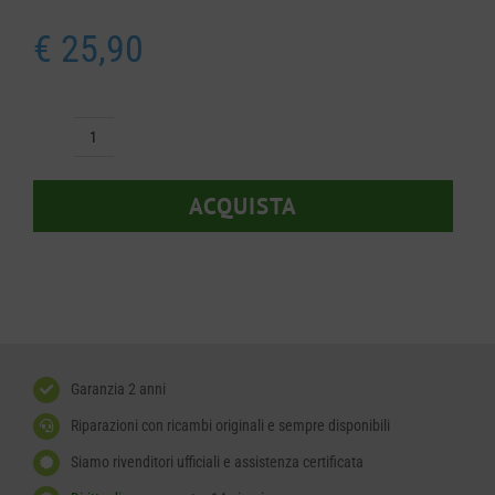
€
25,90
Ruota
Gardena
ACQUISTA
598903201
quantità
Garanzia 2 anni
Riparazioni con ricambi originali e sempre disponibili
Siamo rivenditori ufficiali e assistenza certificata