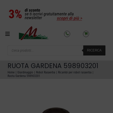
Salta
al
contenuto
Toggle
Navigation
Products
RICERCA
search
SETTORI
RUOTA GARDENA 598903201
OFFERTE DEL MESE
Home
Giardinaggio
Robot Rasaerba
Ricambi per robot rasaerba
Ruota Gardena 598903201
AZIENDA
NOLEGGIO