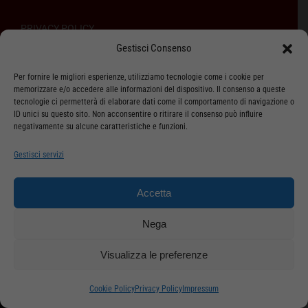
PRIVACY POLICY
Gestisci Consenso
COOKIE POLICY
Per fornire le migliori esperienze, utilizziamo tecnologie come i cookie per
TERMINI DI VENDITA
memorizzare e/o accedere alle informazioni del dispositivo. Il consenso a queste
tecnologie ci permetterà di elaborare dati come il comportamento di navigazione o
REGOLAMENTO SULL’ODR
ID unici su questo sito. Non acconsentire o ritirare il consenso può influire
negativamente su alcune caratteristiche e funzioni.
Gestisci servizi
ASSISTENZA CLIENTI
Accetta
SPEDIZIONI
Nega
DIRITTO DI RECESSO
Visualizza le preferenze
METODI DI PAGAMENTO
Cookie Policy
Privacy Policy
Impressum