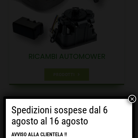
RICAMBI AUTOMOWER
PRODOTTI
×
Spedizioni sospese dal 6
Ordina per
Prezzo
agosto al 16 agosto
Mostra
12 Prodotti
AVVISO ALLA CLIENTELA !!