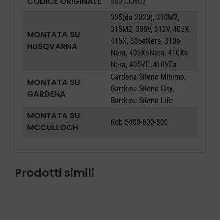
CODICE ORIGINALE
589300802
305(da 2020), 310M2,
315M2, 308V, 312V, 405X,
MONTATA SU
415X, 305eNera, 310e
HUSQVARNA
Nera, 405XeNera, 410Xe
Nera, 405VE, 410VEa
Gardena Sileno Minimo,
MONTATA SU
Gardena Sileno City,
GARDENA
Gardena Sileno Life
MONTATA SU
Rob S400-600-800
MCCULLOCH
Prodotti simili