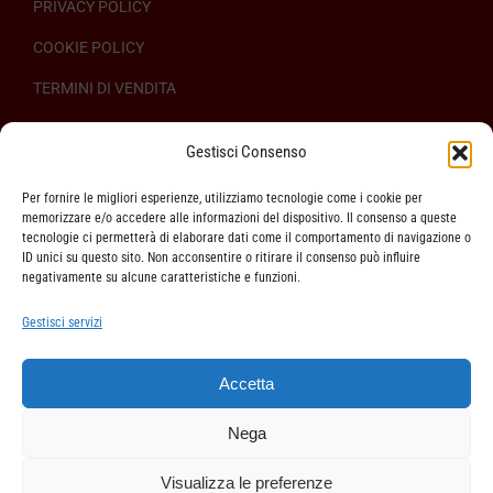
PRIVACY POLICY
COOKIE POLICY
TERMINI DI VENDITA
REGOLAMENTO SULL’ODR
Gestisci Consenso
Per fornire le migliori esperienze, utilizziamo tecnologie come i cookie per
memorizzare e/o accedere alle informazioni del dispositivo. Il consenso a queste
tecnologie ci permetterà di elaborare dati come il comportamento di navigazione o
ID unici su questo sito. Non acconsentire o ritirare il consenso può influire
ASSISTENZA CLIENTI
negativamente su alcune caratteristiche e funzioni.
SPEDIZIONI
Gestisci servizi
DIRITTO DI RECESSO
Accetta
METODI DI PAGAMENTO
Nega
Visualizza le preferenze