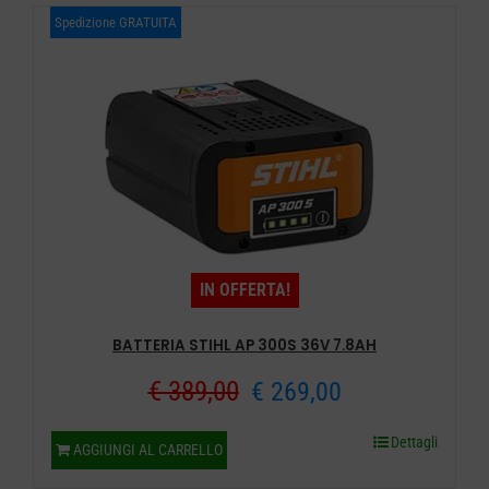
Spedizione GRATUITA
IN OFFERTA!
BATTERIA STIHL AP 300S 36V 7.8AH
Il
Il
€
389,00
€
269,00
prezzo
prezzo
Dettagli
AGGIUNGI AL CARRELLO
originale
attuale