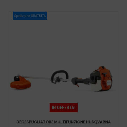
era:
è:
Spedizione GRATUITA
€ 389,00.
€ 269,00.
IN OFFERTA!
DECESPUGLIATORE MULTIFUNZIONE HUSQVARNA