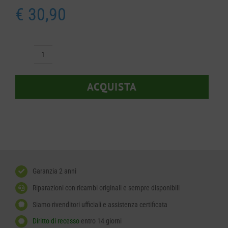
€
30,90
Ruota
Husqvarna
ACQUISTA
589300802
quantità
Garanzia 2 anni
Riparazioni con ricambi originali e sempre disponibili
Siamo rivenditori ufficiali e assistenza certificata
Diritto di recesso
entro 14 giorni