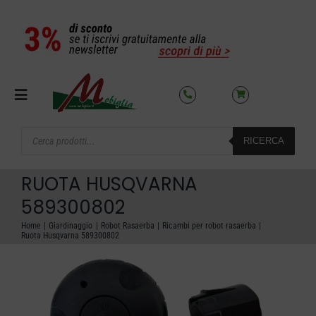
Salta
al
contenuto
Toggle
Navigation
Products
RICERCA
search
SETTORI
RUOTA HUSQVARNA
OFFERTE DEL MESE
589300802
Home
Giardinaggio
Robot Rasaerba
Ricambi per robot rasaerba
Ruota Husqvarna 589300802
AZIENDA
NOLEGGIO