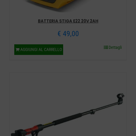
del
prodotto
BATTERIA STIGA E22 20V 2AH
€
49,00
Dettagli
AGGIUNGI AL CARRELLO