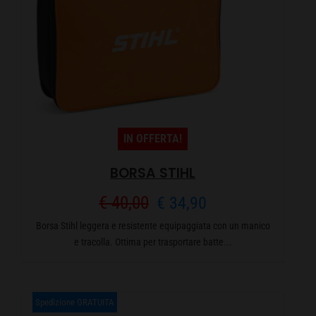
IN OFFERTA!
BORSA STIHL
Il
Il
€
40,00
€
34,90
Borsa Stihl leggera e resistente equipaggiata con un manico
prezzo
prezzo
e tracolla. Ottima per trasportare batte...
originale
attuale
era:
è:
Spedizione GRATUITA
€ 40,00.
€ 34,90.