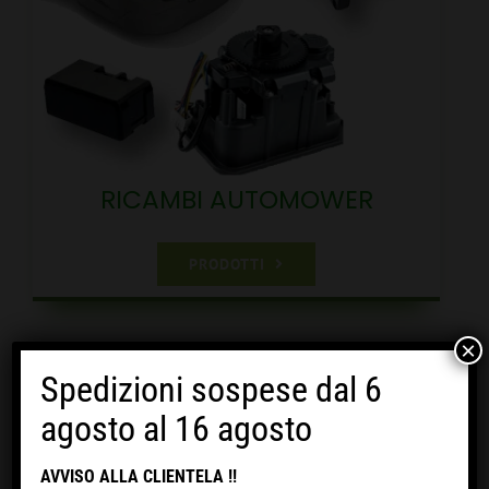
RICAMBI AUTOMOWER
PRODOTTI
×
Spedizioni sospese dal 6
Ordina per
Prezzo
agosto al 16 agosto
Mostra
24 Prodotti
AVVISO ALLA CLIENTELA !!