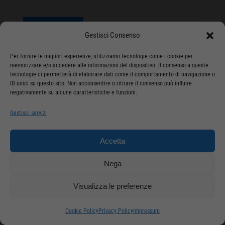
Spedizione GRATUITA
Gestisci Consenso
Per fornire le migliori esperienze, utilizziamo tecnologie come i cookie per
memorizzare e/o accedere alle informazioni del dispositivo. Il consenso a queste
tecnologie ci permetterà di elaborare dati come il comportamento di navigazione o
ID unici su questo sito. Non acconsentire o ritirare il consenso può influire
negativamente su alcune caratteristiche e funzioni.
Gestisci servizi
Accetta
Nega
RUOTA HUSQVARNA 590217301
Visualizza le preferenze
€
35,90
Cookie Policy
Privacy Policy
Impressum
Ruota Posteriore originale Husqvarna 590217301 Adatta per i