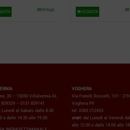
Dettagli
UISTA
ACQUISTA
VERNIA
VOGHERA
ne, 30 – 15050 Villalvernia AL
Via Fratelli Rosselli, 131– 27
1 839329 – 0131 839141
Voghera PV
 Lunedì al Sabato dalle 8.00
tel. 0383 212433
0 e dalle 14.30 alle 19.00
orari:
dal Lunedì al Venerdì dal
alle 12.00 e dalle 14.00 alle 1
RA INFRASETTIMANALE :