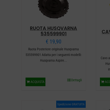
RUOTA HUSQVARNA
CA
535599901
€
19,90
Ruota Posteriore originale Husqvarna
535599901 Adatta per i seguenti modelli:
Cavo a
Husqvarna Aspire...
Hu
i
Dettagli
ACQUISTA
ACQ
Spedizione GRATUITA