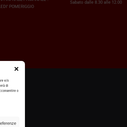
Sabato dalle 8.30 alle 12.00
EDI’ POMERIGGIO
are e/o
erà di
acconsentire o
referenze