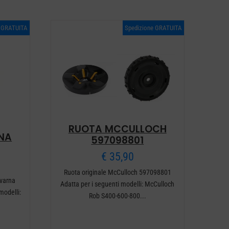
e GRATUITA
Spedizione GRATUITA
RUOTA MCCULLOCH
NA
597098801
€
35,90
Ruota originale McCulloch 597098801
qvarna
Adatta per i seguenti modelli: McCulloch
modelli:
Rob S400-600-800...