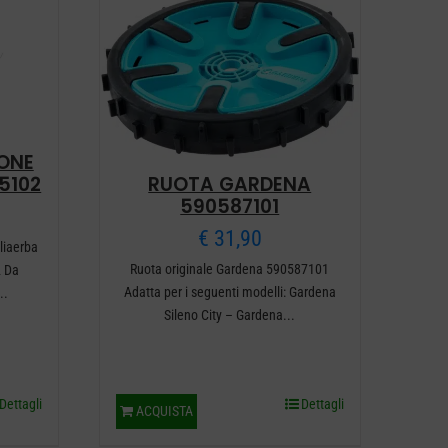
ONE
RUOTA GARDENA
5102
590587101
€
31,90
liaerba
Ruota originale Gardena 590587101
 Da
Adatta per i seguenti modelli: Gardena
..
Sileno City – Gardena...
Dettagli
Dettagli
ACQUISTA