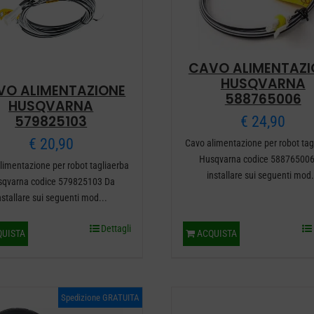
CAVO ALIMENTAZI
HUSQVARNA
VO ALIMENTAZIONE
588765006
HUSQVARNA
€
24,90
579825103
€
20,90
Cavo alimentazione per robot tag
Husqvarna codice 588765006
limentazione per robot tagliaerba
installare sui seguenti mod.
sqvarna codice 579825103 Da
nstallare sui seguenti mod...
Dettagli
UISTA
ACQUISTA
Spedizione GRATUITA