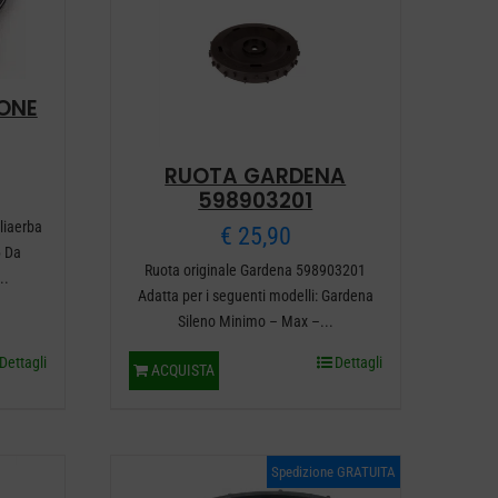
ONE
RUOTA GARDENA
598903201
liaerba
€
25,90
 Da
Ruota originale Gardena 598903201
..
Adatta per i seguenti modelli: Gardena
Sileno Minimo – Max –...
Dettagli
Dettagli
ACQUISTA
Spedizione GRATUITA