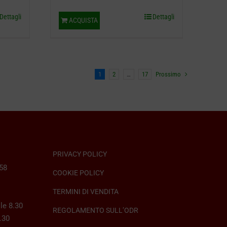
Dettagli
Dettagli
ACQUISTA
1
2
…
17
Prossimo
PRIVACY POLICY
058
COOKIE POLICY
TERMINI DI VENDITA
le 8.30
REGOLAMENTO SULL’ODR
8.30