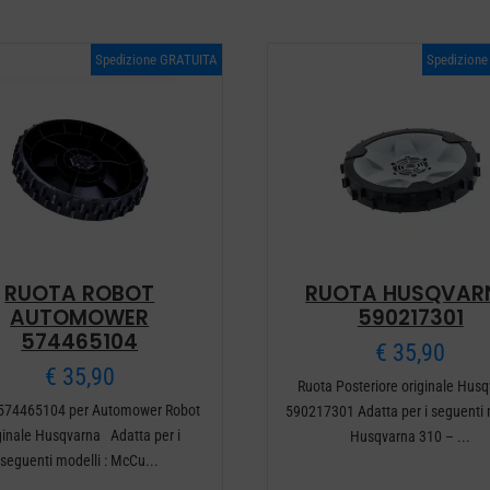
Spedizione GRATUITA
Spedizion
RUOTA ROBOT
RUOTA HUSQVAR
AUTOMOWER
590217301
574465104
€
35,90
€
35,90
Ruota Posteriore originale Hus
 574465104 per Automower Robot
590217301 Adatta per i seguenti 
ginale Husqvarna Adatta per i
Husqvarna 310 – ...
seguenti modelli : McCu...