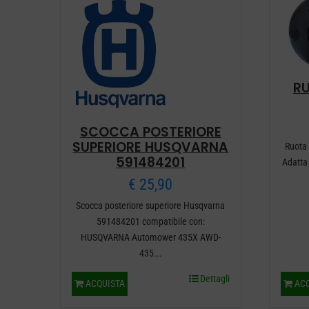
R
SCOCCA POSTERIORE
SUPERIORE HUSQVARNA
Ruota
591484201
Adatta
€
25,90
Scocca posteriore superiore Husqvarna
591484201 compatibile con:
HUSQVARNA Automower 435X AWD-
435...
Dettagli
ACQUISTA
ACQ