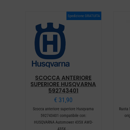
Spedizione GRATUITA
SCOCCA ANTERIORE
SUPERIORE HUSQVARNA
592743401
€
31,90
Scocca anteriore superiore Husqvarna
Ruota
592743401 compatibile con:
ori
HUSQVARNA Automower 435X AWD-
435X...