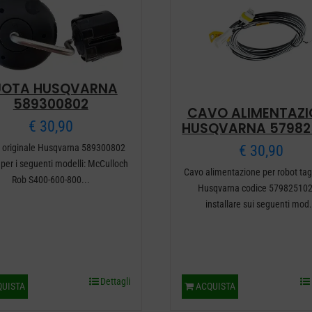
UOTA HUSQVARNA
589300802
CAVO ALIMENTAZI
€
30,90
HUSQVARNA 57982
€
30,90
 originale Husqvarna 589300802
 per i seguenti modelli: McCulloch
Cavo alimentazione per robot tag
Rob S400-600-800...
Husqvarna codice 579825102
installare sui seguenti mod.
Dettagli
UISTA
ACQUISTA