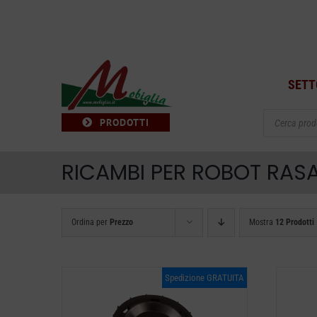
Salta
al
contenuto
SETT
Products
PRODOTTI
search
RICAMBI PER ROBOT RAS
Ordina per
Prezzo
Mostra
12 Prodotti
Spedizione GRATUITA