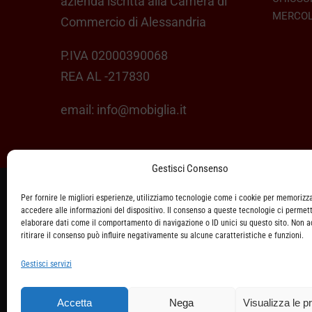
azienda iscritta alla Camera di
MERCOL
Commercio di Alessandria
P.IVA 02000390068
REA AL -217830
email:
info@mobiglia.it
Gestisci Consenso
Per fornire le migliori esperienze, utilizziamo tecnologie come i cookie per memorizz
ASSISTENZA CLIENTI
accedere alle informazioni del dispositivo. Il consenso a queste tecnologie ci permett
elaborare dati come il comportamento di navigazione o ID unici su questo sito. Non 
SPEDIZIONI
ritirare il consenso può influire negativamente su alcune caratteristiche e funzioni.
Gestisci servizi
DIRITTO DI RECESSO
METODI DI PAGAMENTO
Accetta
Nega
Visualizza le p