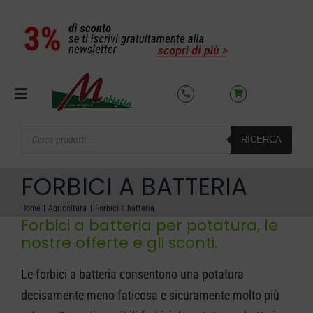
Salta
al
contenuto
Toggle
Navigation
Products
RICERCA
search
SETTORI
FORBICI A BATTERIA
OFFERTE DEL MESE
Home
Agricoltura
Forbici a batteria
Forbici a batteria per potatura, le
nostre offerte e gli sconti.
AZIENDA
Le forbici a batteria consentono una potatura
NOLEGGIO
decisamente meno faticosa e sicuramente molto più