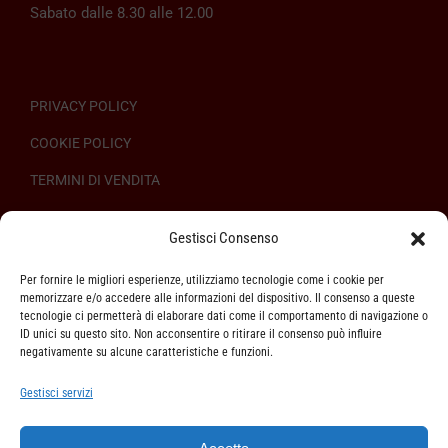
Sabato dalle 8.30 alle 12.00
PRIVACY POLICY
COOKIE POLICY
TERMINI DI VENDITA
REGOLAMENTO SULL’ODR
Gestisci Consenso
Per fornire le migliori esperienze, utilizziamo tecnologie come i cookie per
memorizzare e/o accedere alle informazioni del dispositivo. Il consenso a queste
tecnologie ci permetterà di elaborare dati come il comportamento di navigazione o
ID unici su questo sito. Non acconsentire o ritirare il consenso può influire
ASSISTENZA CLIENTI
negativamente su alcune caratteristiche e funzioni.
SPEDIZIONI
Gestisci servizi
DIRITTO DI RECESSO