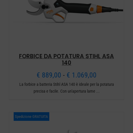
FORBICE DA POTATURA STIHL ASA
140
Fascia
€
889,00
-
€
1.069,00
La forbice a batteria Stihl ASA 140 è ideale per la potatura
di
precisa e facile. Con un'apertura lame ...
prezzo:
da
Spedizione GRATUITA
€ 889,00