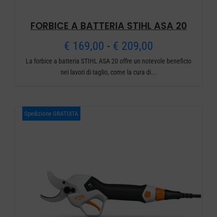
FORBICE A BATTERIA STIHL ASA 20
Fascia
€
169,00
-
€
209,00
La forbice a batteria STIHL ASA 20 offre un notevole beneficio
di
nei lavori di taglio, come la cura di...
prezzo:
da
Spedizione GRATUITA
€ 169,00
a
€ 209,00