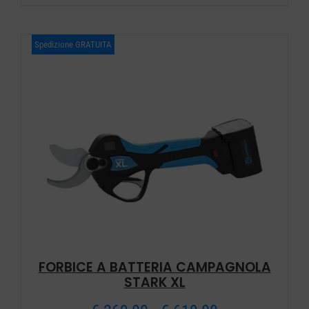
prezzo:
da
Spedizione GRATUITA
€ 398,00
a
€ 959,00
FORBICE A BATTERIA CAMPAGNOLA
STARK XL