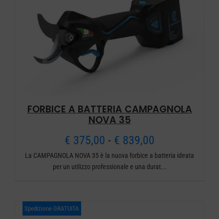
FORBICE A BATTERIA CAMPAGNOLA
NOVA 35
Fascia
€
375,00
-
€
839,00
La CAMPAGNOLA NOVA 35 è la nuova forbice a batteria ideata
di
per un utilizzo professionale e una durat...
prezzo:
da
Spedizione GRATUITA
€ 375,00