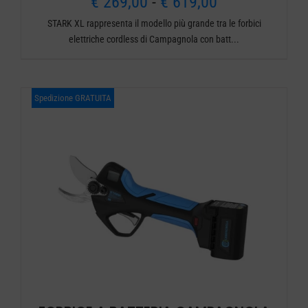
Fascia
€
269,00
-
€
619,00
STARK XL rappresenta il modello più grande tra le forbici
di
elettriche cordless di Campagnola con batt...
prezzo:
da
Spedizione GRATUITA
€ 269,00
a
€ 619,00