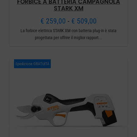
FORBICE A BATTERIA CAMPAGNOLA
STARK XM
Fascia
€
259,00
-
€
509,00
La forbice elettrica STARK XM con batteria plug-in è stata
di
progettata per offrire il miglior rapport...
prezzo:
da
Spedizione GRATUITA
€ 259,00
a
€ 509,00