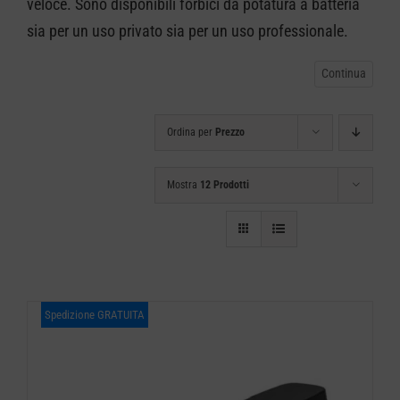
veloce. Sono disponibili forbici da potatura a batteria
CARRELLO
sia per un uso privato sia per un uso professionale.
Ordina per
Prezzo
Mostra
12 Prodotti
Spedizione GRATUITA