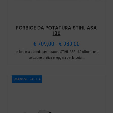
FORBICE DA POTATURA STIHL ASA
130
Fascia
€
709,00
-
€
939,00
Le forbici a batteria per potatura STIHL ASA 130 offrono una
di
soluzione pratica e leggera per la pota...
prezzo:
da
Spedizione GRATUITA
€ 709,00
a
€ 939,00