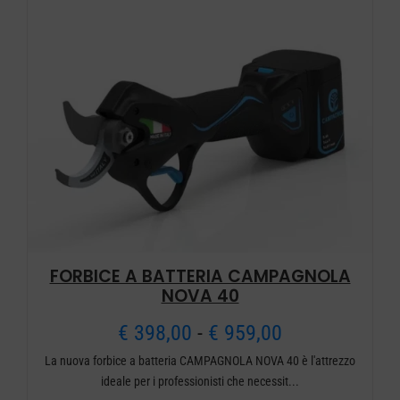
a
€ 839,00
FORBICE A BATTERIA CAMPAGNOLA
NOVA 40
Fascia
€
398,00
-
€
959,00
La nuova forbice a batteria CAMPAGNOLA NOVA 40 è l'attrezzo
di
ideale per i professionisti che necessit...