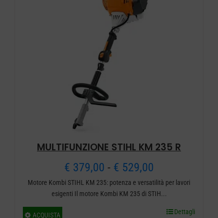
possono
essere
scelte
nella
pagina
del
prodotto
MULTIFUNZIONE STIHL KM 235 R
Fascia
€
379,00
-
€
529,00
Motore Kombi STIHL KM 235: potenza e versatilità per lavori
di
esigenti Il motore Kombi KM 235 di STIH...
prezzo:
Dettagli
Questo
ACQUISTA