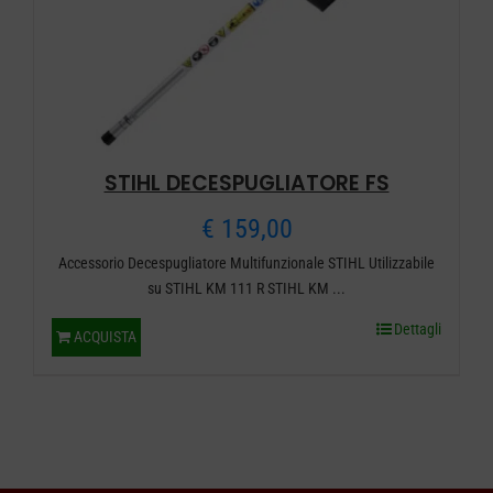
scelte
nella
pagina
del
prodotto
STIHL DECESPUGLIATORE FS
€
159,00
Accessorio Decespugliatore Multifunzionale STIHL Utilizzabile
su STIHL KM 111 R STIHL KM ...
Dettagli
ACQUISTA