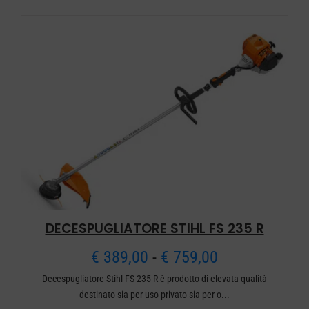
€ 919,00.
€ 779,00.
DECESPUGLIATORE STIHL FS 235 R
Fascia
€
389,00
-
€
759,00
Decespugliatore Stihl FS 235 R è prodotto di elevata qualità
di
destinato sia per uso privato sia per o...