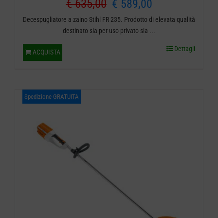
Il
Il
€
635,00
€
589,00
Decespugliatore a zaino Stihl FR 235. Prodotto di elevata qualità
prezzo
prezzo
destinato sia per uso privato sia ...
originale
attuale
Dettagli
ACQUISTA
era:
è:
€ 635,00.
€ 589,00.
Spedizione GRATUITA