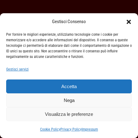
Gestisci Consenso
MOBIGLIA CLAUDIO SNC
Per fornire le migliori esperienze, utilizziamo tecnologie come i cookie per
di Enrico e Maria Claudia
memorizzare e/o accedere alle informazioni del dispositivo. Il consenso a queste
tecnologie ci permetterà di elaborare dati come il comportamento di navigazione o
sede legale: Vicolo dei Fiori, 3
ID unici su questo sito. Non acconsentire o ritirare il consenso può influire
negativamente su alcune caratteristiche e funzioni.
Carezzano 15051 (AL)
azienda iscritta alla Camera di Commercio di
Gestisci servizi
Alessandria
Accetta
P.IVA 02000390068
Nega
REA AL -217830
Visualizza le preferenze
email:
info@mobiglia.it
Cookie Policy
Privacy Policy
Impressum