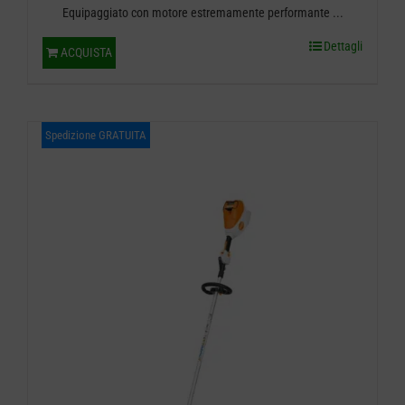
Equipaggiato con motore estremamente performante ...
originale
attuale
Dettagli
ACQUISTA
era:
è:
€ 1.159,00.
€ 949,00.
Spedizione GRATUITA