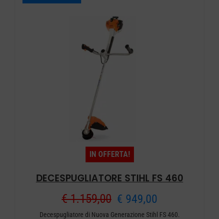
IN OFFERTA!
DECESPUGLIATORE STIHL FS 460
Il
Il
€
1.159,00
€
949,00
Decespugliatore di Nuova Generazione Stihl FS 460.
prezzo
prezzo