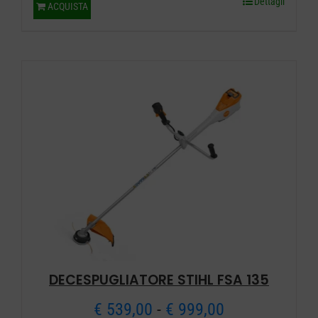
Dettagli
ACQUISTA
era:
è:
€ 1.299,00.
€ 1.089,00.
DECESPUGLIATORE STIHL FSA 135
Fascia
€
539,00
-
€
999,00