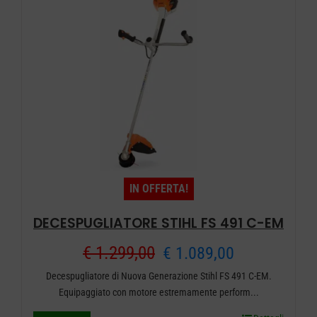
opzioni
possono
essere
scelte
nella
pagina
del
prodotto
IN OFFERTA!
DECESPUGLIATORE STIHL FS 491 C-EM
Il
Il
€
1.299,00
€
1.089,00
Decespugliatore di Nuova Generazione Stihl FS 491 C-EM.
prezzo
prezzo
Equipaggiato con motore estremamente perform...
originale
attuale