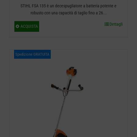
STIHL FSA 135 è un decespugliatore a batteria potente e
di
robusto con una capacità di taglio fino a 26...
prezzo:
Dettagli
Questo
ACQUISTA
da
prodotto
ha
€ 539,00
più
Spedizione GRATUITA
a
varianti.
€ 999,00
Le
opzioni
possono
essere
scelte
nella
pagina
del