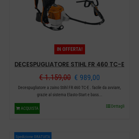
IN OFFERTA!
DECESPUGLIATORE STIHL FR 460 TC-E
Il
Il
€
1.159,00
€
989,00
Decespugliatore a zaino Stihl FR 460 TC-E . facile da avviare,
prezzo
prezzo
grazie al sistema Elasto-Start e bass...
originale
attuale
Dettagli
ACQUISTA
era:
è:
€ 1.159,00.
€ 989,00.
Spedizione GRATUITA