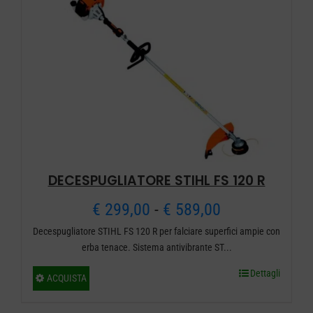
DECESPUGLIATORE STIHL FS 120 R
Fascia
€
299,00
-
€
589,00
Decespugliatore STIHL FS 120 R per falciare superfici ampie con
di
erba tenace. Sistema antivibrante ST...
prezzo:
Dettagli
Questo
ACQUISTA
da
prodotto