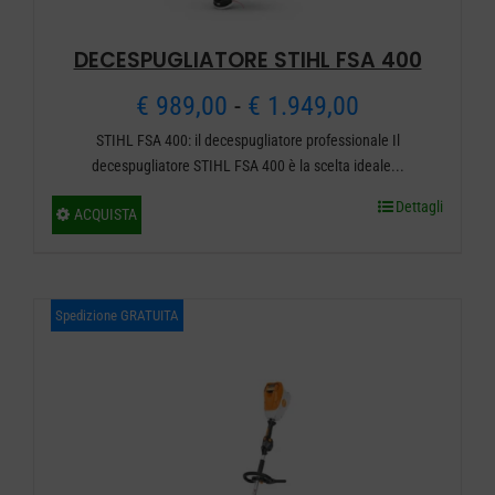
DECESPUGLIATORE STIHL FSA 400
Fascia
€
989,00
-
€
1.949,00
STIHL FSA 400: il decespugliatore professionale Il
di
decespugliatore STIHL FSA 400 è la scelta ideale...
prezzo:
Dettagli
Questo
ACQUISTA
da
prodotto
ha
€ 989,00
più
Spedizione GRATUITA
a
varianti.
€ 1.949,00
Le
opzioni
possono
essere