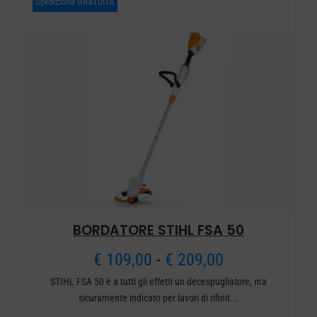
Spedizione GRATUITA
BORDATORE STIHL FSA 50
Fascia
€
109,00
-
€
209,00
STIHL FSA 50 è a tutti gli effetti un decespugliatore, ma
di
sicuramente indicato per lavori di rifinit...
prezzo: