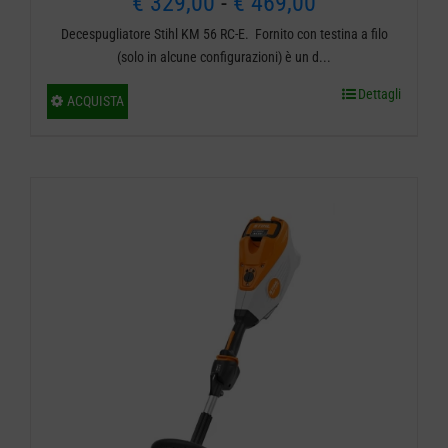
Fascia
€
329,00
-
€
469,00
Decespugliatore Stihl KM 56 RC-E. Fornito con testina a filo
di
(solo in alcune configurazioni) è un d...
prezzo:
Dettagli
Questo
ACQUISTA
da
prodotto
ha
€ 329,00
più
a
varianti.
€ 469,00
Le
opzioni
possono
essere
scelte
nella
pagina