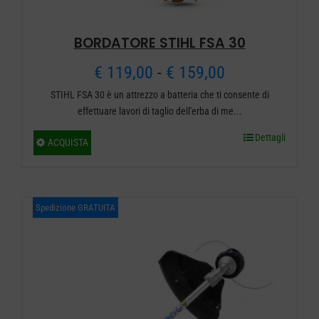
BORDATORE STIHL FSA 30
Fascia
€
119,00
-
€
159,00
STIHL FSA 30 è un attrezzo a batteria che ti consente di
di
effettuare lavori di taglio dell'erba di me...
prezzo:
Dettagli
Questo
ACQUISTA
da
prodotto
ha
€ 119,00
più
Spedizione GRATUITA
a
varianti.
€ 159,00
Le
opzioni
possono
essere