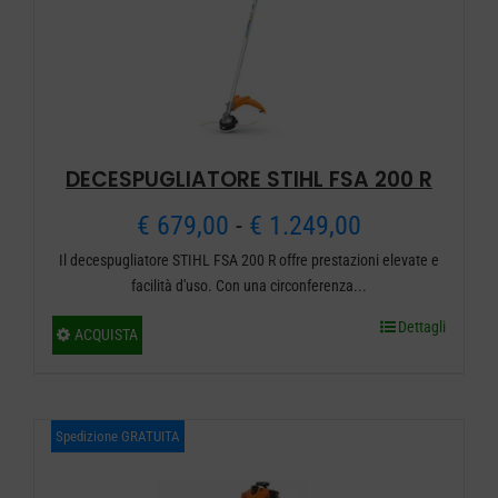
scelte
nella
pagina
del
prodotto
DECESPUGLIATORE STIHL FSA 200 R
Fascia
€
679,00
-
€
1.249,00
Il decespugliatore STIHL FSA 200 R offre prestazioni elevate e
di
facilità d'uso. Con una circonferenza...
prezzo:
Dettagli
Questo
ACQUISTA
da
prodotto
ha
€ 679,00
più
Spedizione GRATUITA
a
varianti.
€ 1.249,00
Le