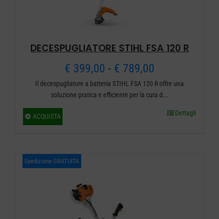
DECESPUGLIATORE STIHL FSA 120 R
Fascia
€
399,00
-
€
789,00
Il decespugliatore a batteria STIHL FSA 120 R offre una
di
soluzione pratica e efficiente per la cura d...
prezzo:
Dettagli
Questo
ACQUISTA
da
prodotto
ha
€ 399,00
più
Spedizione GRATUITA
a
varianti.
€ 789,00
Le
opzioni
possono