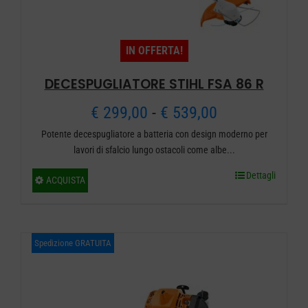
IN OFFERTA!
DECESPUGLIATORE STIHL FSA 86 R
Fascia
€
299,00
-
€
539,00
Potente decespugliatore a batteria con design moderno per
di
lavori di sfalcio lungo ostacoli come albe...
prezzo:
Dettagli
Questo
ACQUISTA
da
prodotto
ha
€ 299,00
più
Spedizione GRATUITA
a
varianti.
€ 539,00
Le
opzioni