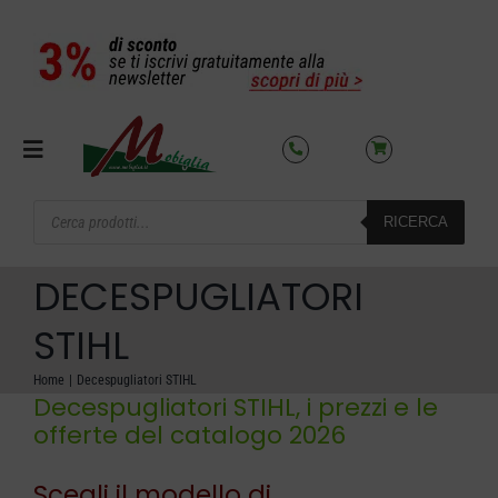
Salta
al
contenuto
Toggle
Navigation
Products
RICERCA
search
SETTORI
DECESPUGLIATORI
OFFERTE DEL MESE
STIHL
Home
Decespugliatori STIHL
AZIENDA
Decespugliatori STIHL, i prezzi e le
offerte del catalogo 2026
NOLEGGIO
Scegli il modello di