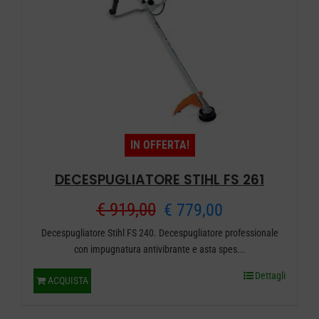
essere
scelte
nella
pagina
del
prodotto
IN OFFERTA!
DECESPUGLIATORE STIHL FS 261
Il
Il
€
919,00
€
779,00
Decespugliatore Stihl FS 240. Decespugliatore professionale
prezzo
prezzo
con impugnatura antivibrante e asta spes...
originale
attuale
Dettagli
ACQUISTA
era:
è: