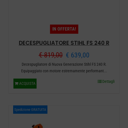
IN OFFERTA!
DECESPUGLIATORE STIHL FS 240 R
Il
Il
€
819,00
€
639,00
Decespugliatore di Nuova Generazione Stihl FS 240 R.
prezzo
prezzo
Equipaggiato con motore estremamente performant...
originale
attuale
Dettagli
ACQUISTA
era:
è:
€ 819,00.
€ 639,00.
Spedizione GRATUITA