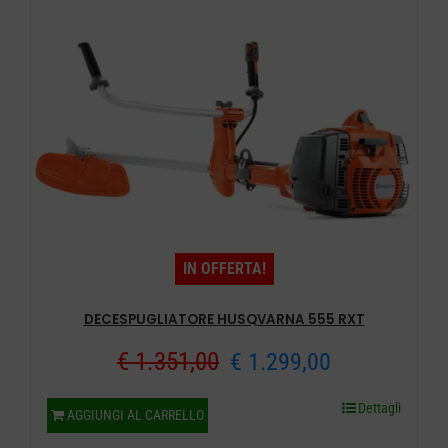
IN OFFERTA!
DECESPUGLIATORE HUSQVARNA 555 RXT
Il
Il
€
1.351,00
€
1.299,00
prezzo
prezzo
Dettagli
AGGIUNGI AL CARRELLO
originale
attuale