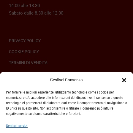
14.00 alle 18.30
Sabato dalle 8.30 alle 12.00
PRIVACY POLICY
COOKIE POLICY
TERMINI DI VENDITA
REGOLAMENTO SULL’ODR
Gestisci Consenso
Per fornire le migliori esperienze, utilizziamo tecnologie come i cookie per
memorizzare e/o accedere alle informazioni del dispositivo. Il consenso a queste
tecnologie ci permetterà di elaborare dati come il comportamento di navigazione o
ID unici su questo sito. Non acconsentire o ritirare il consenso può influire
ASSISTENZA CLIENTI
negativamente su alcune caratteristiche e funzioni.
SPEDIZIONI
Gestisci servizi