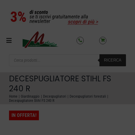
Salta
al
contenuto
Toggle
Navigation
Products
RICERCA
search
SETTORI
DECESPUGLIATORE STIHL FS
OFFERTE DEL MESE
240 R
Home
Giardinaggio
Decespugliatori
Decespugliatori forestali
Decespugliatore Stihl FS 240 R
AZIENDA
IN OFFERTA!
NOLEGGIO