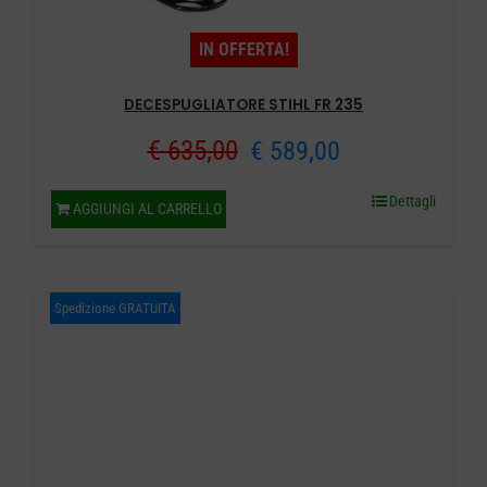
IN OFFERTA!
DECESPUGLIATORE STIHL FR 235
Il
Il
€
635,00
€
589,00
prezzo
prezzo
Dettagli
AGGIUNGI AL CARRELLO
originale
attuale
era:
è:
Spedizione GRATUITA
€ 635,00.
€ 589,00.