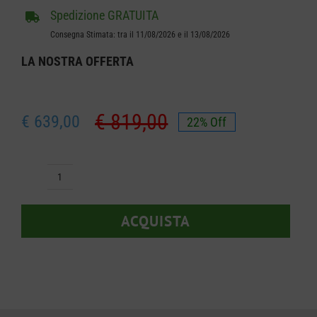
Spedizione GRATUITA
Consegna Stimata: tra il 11/08/2026 e il 13/08/2026
LA NOSTRA
OFFERTA
€
819,00
€
639,00
22% Off
Il
Il
prezzo
prezzo
originale
attuale
Decespugliatore
era:
è:
Stihl
€ 819,00.
€ 639,00.
ACQUISTA
FS
240
R
quantità