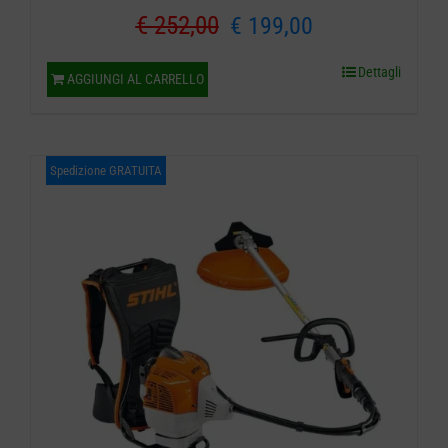
Il
Il
€
252,00
€
199,00
prezzo
prezzo
Dettagli
AGGIUNGI AL CARRELLO
originale
attuale
era:
è:
Spedizione GRATUITA
€ 252,00.
€ 199,00.