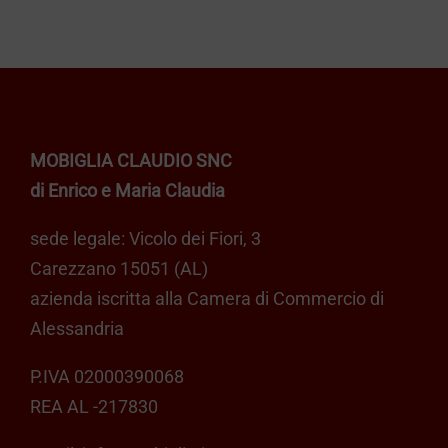
a
Le
opzioni
€ 619,00
possono
essere
scelte
MOBIGLIA CLAUDIO SNC
nella
di Enrico e Maria Claudia
pagina
del
sede legale: Vicolo dei Fiori, 3
prodotto
Carezzano 15051 (AL)
azienda iscritta alla Camera di Commercio di
Alessandria
P.IVA 02000390068
REA AL -217830