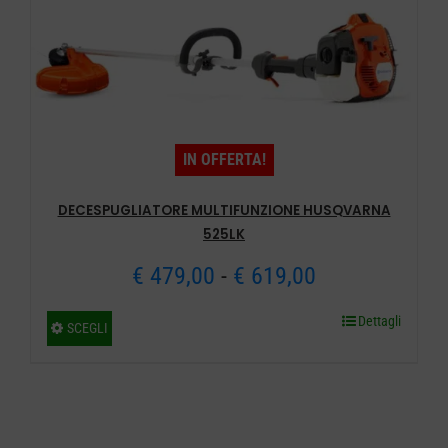
IN OFFERTA!
DECESPUGLIATORE MULTIFUNZIONE HUSQVARNA
525LK
Fascia
€
479,00
-
€
619,00
di
Dettagli
Questo
SCEGLI
prezzo:
prodotto
ha
da
più
€ 479,00
varianti.