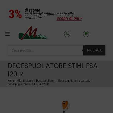
Salta
al
contenuto
Toggle
Navigation
Products
RICERCA
search
SETTORI
DECESPUGLIATORE STIHL FSA
OFFERTE DEL MESE
120 R
Home
Giardinaggio
Decespugliatori
Decespugliatori a batteria
Decespugliatore STIHL FSA 120 R
AZIENDA
NOLEGGIO