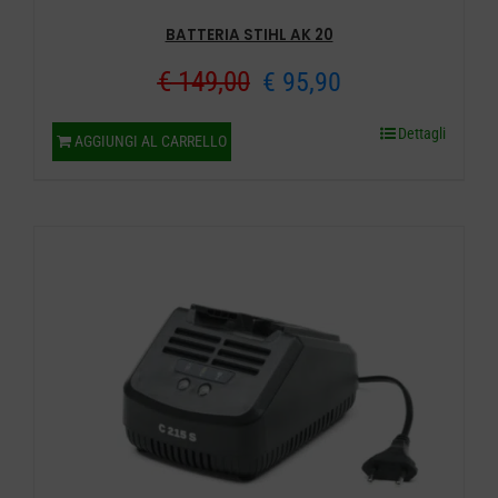
BATTERIA STIHL AK 20
Il
Il
€
149,00
€
95,90
prezzo
prezzo
Dettagli
AGGIUNGI AL CARRELLO
originale
attuale
era:
è:
€ 149,00.
€ 95,90.