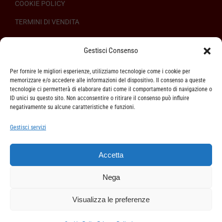
COOKIE POLICY
TERMINI DI VENDITA
REGOLAMENTO SULL’ODR
Gestisci Consenso
Per fornire le migliori esperienze, utilizziamo tecnologie come i cookie per
memorizzare e/o accedere alle informazioni del dispositivo. Il consenso a queste
tecnologie ci permetterà di elaborare dati come il comportamento di navigazione o
ID unici su questo sito. Non acconsentire o ritirare il consenso può influire
ASSISTENZA CLIENTI
negativamente su alcune caratteristiche e funzioni.
SPEDIZIONI
Gestisci servizi
DIRITTO DI RECESSO
Accetta
METODI DI PAGAMENTO
Nega
Visualizza le preferenze