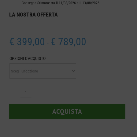
Consegna Stimata: tra il 11/08/2026 e il 13/08/2026
LA NOSTRA
OFFERTA
Fascia
€
399,00
€
789,00
-
di
prezzo:
OPZIONI D'ACQUISTO
da
€ 399,00
a
€ 789,00
Decespugliatore
STIHL
ACQUISTA
FSA
120
R