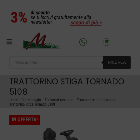
Salta
al
contenuto
Toggle
Navigation
Products
RICERCA
search
SETTORI
TRATTORINO STIGA TORNADO
OFFERTE DEL MESE
5108
Home
Giardinaggio
Trattorini rasaerba
Trattorini scarico laterale
Trattorino Stiga Tornado 5108
AZIENDA
IN OFFERTA!
NOLEGGIO