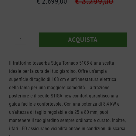
€
3.299,00
€
2.699,00
Il
Il
prezzo
prezzo
original
attuale
ACQUISTA
Trattorino
era:
è:
Stiga
€ 3.299
€ 2.699
Tornado
Il trattorino tosaerba Stiga Tornado 5108 è una scelta
5108
ideale per la cura del tuo giardino. Offre un’ampia
superficie di taglio di 108 cm e un’innestatura elettrica
quantità
della lama per una maggiore comodità. La trazione
posteriore e il sedile STIGA new comfort garantisco una
guida facile e confortevole. Con una potenza di 8,4 kW e
un’altezza di taglio regolabile da 25 a 80 mm, puoi
mantenere il tuo giardino sempre ordinato e curato. Inoltre,
i fari LED assicurano visibilità anche in condizioni di scarsa