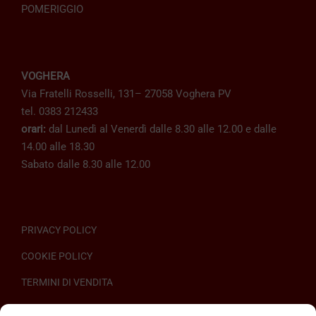
POMERIGGIO
VOGHERA
Via Fratelli Rosselli, 131– 27058 Voghera PV
tel. 0383 212433
orari:
dal Lunedì al Venerdì dalle 8.30 alle 12.00 e dalle
14.00 alle 18.30
Sabato dalle 8.30 alle 12.00
PRIVACY POLICY
COOKIE POLICY
TERMINI DI VENDITA
REGOLAMENTO SULL’ODR