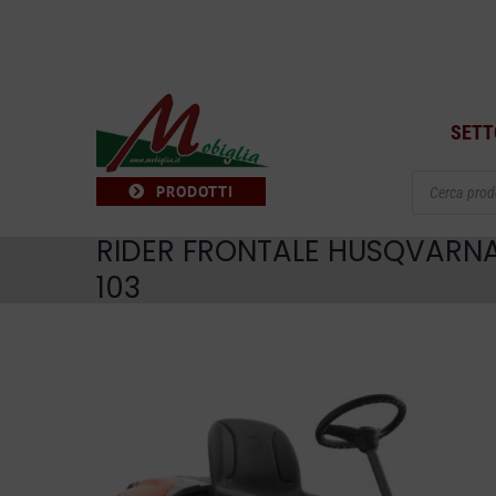
Salta
al
contenuto
SETT
Products
PRODOTTI
search
RIDER FRONTALE HUSQVARNA 
103