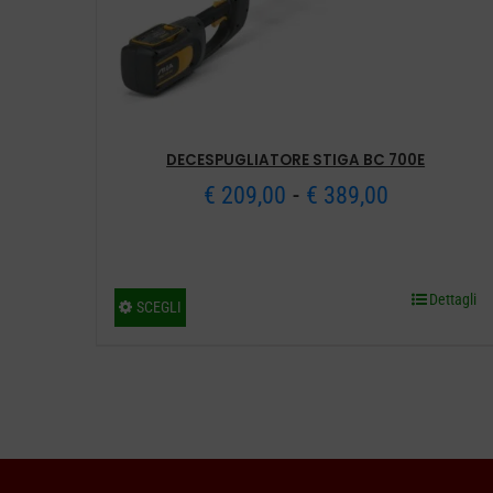
DECESPUGLIATORE STIGA BC 700E
Fascia
-
€
209,00
€
389,00
di
prezzo:
Dettagli
Questo
SCEGLI
da
prodotto
€ 209,00
ha
più
a
varianti.
€ 389,00
Le