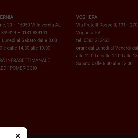
VERNIA
VOGHERA
ne, 30 – 15050 Villalvernia AL
Via Fratelli Rosselli, 131– 27
1 839329 – 0131 839141
Voghera PV
 Lunedì al Sabato dalle 8.00
tel. 0383 212433
0 e dalle 14.30 alle 19.00
orari:
dal Lunedì al Venerdì dal
alle 12.00 e dalle 14.00 alle 1
RA INFRASETTIMANALE :
Sabato dalle 8.30 alle 12.00
EDI’ POMERIGGIO