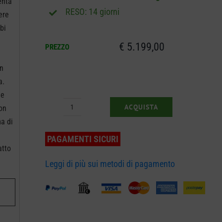
enta
RESO: 14 giorni
ere
bi
€
5.199,00
PREZZO
on
a.
ie
ACQUISTA
non
Rider
ma di
Frontale
PAGAMENTI SICURI
Husqvarna
atto
R
Leggi di più sui metodi di pagamento
214T
+
PIATTO
103