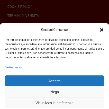
COOKIE POLICY
TERMINI DI VENDITA
REGOLAMENTO SULL’ODR
Gestisci Consenso
Per fornire le migliori esperienze, utilizziamo tecnologie come i cookie per
memorizzare e/o accedere alle informazioni del dispositivo. Il consenso a queste
tecnologie ci permetterà di elaborare dati come il comportamento di navigazione o
ID unici su questo sito. Non acconsentire o ritirare il consenso può influire
ASSISTENZA CLIENTI
negativamente su alcune caratteristiche e funzioni.
SPEDIZIONI
Gestisci servizi
DIRITTO DI RECESSO
Accetta
METODI DI PAGAMENTO
Nega
Visualizza le preferenze