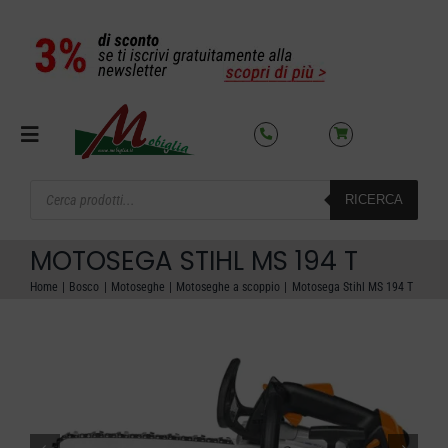
Salta
al
contenuto
Toggle
Navigation
Products
RICERCA
search
SETTORI
MOTOSEGA STIHL MS 194 T
OFFERTE DEL MESE
Home
Bosco
Motoseghe
Motoseghe a scoppio
Motosega Stihl MS 194 T
AZIENDA
NOLEGGIO