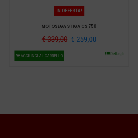
del
IN OFFERTA!
prodotto
MOTOSEGA STIGA CS 750
Il
Il
€
339,00
€
259,00
prezzo
prezzo
Dettagli
AGGIUNGI AL CARRELLO
originale
attuale
era:
è:
€ 339,00.
€ 259,00.