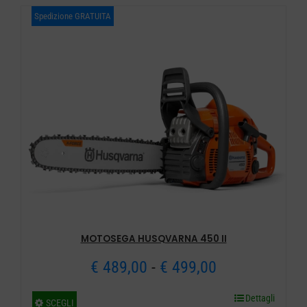
Spedizione GRATUITA
MOTOSEGA HUSQVARNA 450 II
Fascia
€
489,00
-
€
499,00
di
Dettagli
Questo
SCEGLI