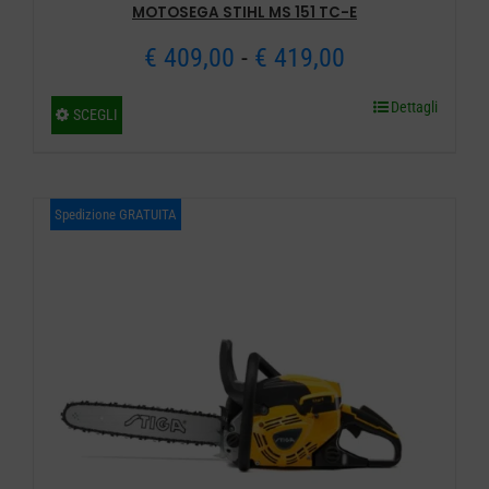
MOTOSEGA STIHL MS 151 TC-E
Fascia
€
409,00
-
€
419,00
di
Dettagli
Questo
SCEGLI
prezzo:
prodotto
ha
da
più
Spedizione GRATUITA
€ 409,00
varianti.
a
Le
opzioni
€ 419,00
possono
essere
scelte
nella
pagina