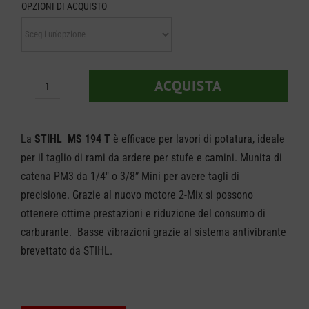
OPZIONI DI ACQUISTO
da
€ 299,
a
ACQUISTA
Motosega
€ 309,
Stihl
MS
La
STIHL MS 194 T
è efficace per lavori di potatura, ideale
194
per il taglio di rami da ardere per stufe e camini. Munita di
catena PM3 da 1/4″ o 3/8” Mini per avere tagli di
T
precisione. Grazie al nuovo motore 2-Mix si possono
quantità
ottenere ottime prestazioni e riduzione del consumo di
carburante. Basse vibrazioni grazie al sistema antivibrante
brevettato da STIHL.