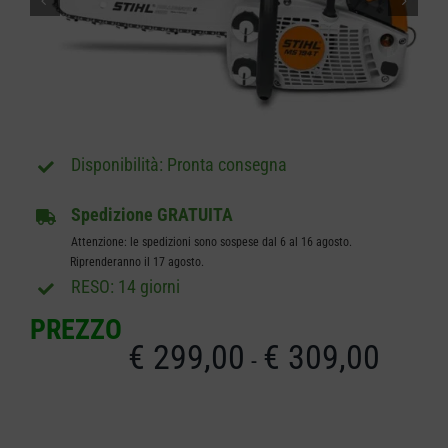
CARRELLO
Pronta consegna
Spedizione GRATUITA
Attenzione: le spedizioni sono sospese dal 6 al 16 agosto.
Riprenderanno il 17 agosto.
RESO: 14 giorni
PREZZO
€
299,00
€
309,00
Fascia
-
di
prezzo