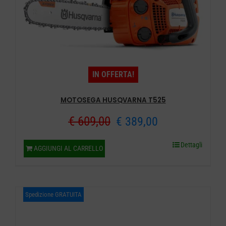
IN OFFERTA!
MOTOSEGA HUSQVARNA T525
Il
Il
€
609,00
€
389,00
prezzo
prezzo
Dettagli
AGGIUNGI AL CARRELLO
originale
attuale
era:
è:
Spedizione GRATUITA
€ 609,00.
€ 389,00.