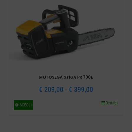
MOTOSEGA STIGA PR 700E
Fascia
€
209,00
-
€
399,00
di
Dettagli
Questo
SCEGLI
prezzo:
prodotto
ha
da
più