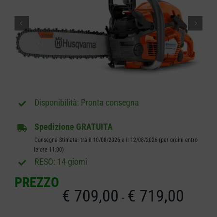
CARRELLO
Pronta consegna
Spedizione GRATUITA
Consegna Stimata: tra il 10/08/2026 e il 12/08/2026 (per ordini entro
le ore 11:00)
RESO: 14 giorni
PREZZO
€
709,00
€
719,00
Fascia
-
di