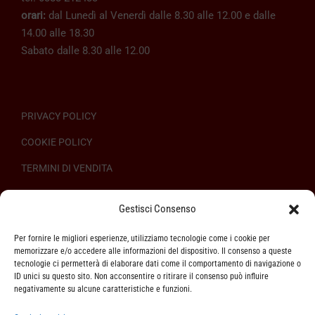
orari:
dal Lunedì al Venerdì dalle 8.30 alle 12.00 e dalle
14.00 alle 18.30
Sabato dalle 8.30 alle 12.00
PRIVACY POLICY
COOKIE POLICY
TERMINI DI VENDITA
REGOLAMENTO SULL’ODR
Gestisci Consenso
Per fornire le migliori esperienze, utilizziamo tecnologie come i cookie per
memorizzare e/o accedere alle informazioni del dispositivo. Il consenso a queste
tecnologie ci permetterà di elaborare dati come il comportamento di navigazione o
ID unici su questo sito. Non acconsentire o ritirare il consenso può influire
ASSISTENZA CLIENTI
negativamente su alcune caratteristiche e funzioni.
SPEDIZIONI