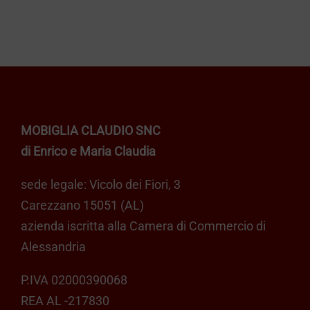
€ 209,00
varianti.
a
Le
opzioni
€ 399,00
possono
essere
scelte
MOBIGLIA CLAUDIO SNC
nella
di Enrico e Maria Claudia
pagina
del
sede legale: Vicolo dei Fiori, 3
prodotto
Carezzano 15051 (AL)
azienda iscritta alla Camera di Commercio di
Alessandria
P.IVA 02000390068
REA AL -217830