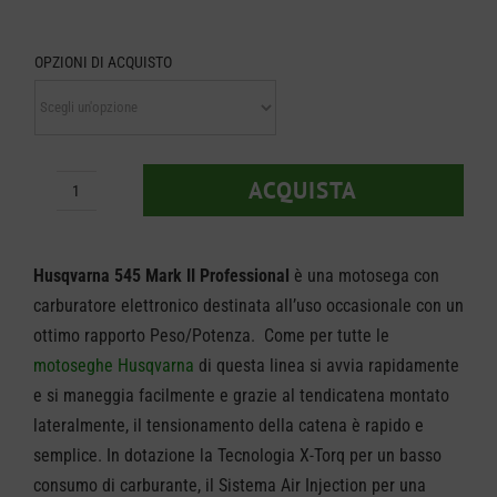
prezzo
OPZIONI DI ACQUISTO
da
€ 709,
a
ACQUISTA
Motosega
€ 719,
Husqvarna
545
Husqvarna 545 Mark II Professional
è una motosega con
Mark
carburatore elettronico destinata all’uso occasionale con un
ottimo rapporto Peso/Potenza. Come per tutte le
II
motoseghe Husqvarna
di questa linea si avvia rapidamente
quantità
e si maneggia facilmente e grazie al tendicatena montato
lateralmente, il tensionamento della catena è rapido e
semplice. In dotazione la Tecnologia X-Torq per un basso
consumo di carburante, il Sistema Air Injection per una