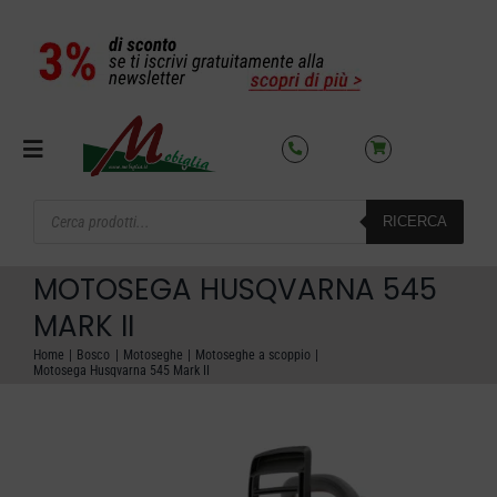
Salta
al
contenuto
Toggle
Navigation
Products
RICERCA
search
SETTORI
MOTOSEGA HUSQVARNA 545
OFFERTE DEL MESE
MARK II
Home
Bosco
Motoseghe
Motoseghe a scoppio
Motosega Husqvarna 545 Mark II
AZIENDA
NOLEGGIO