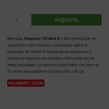
prez
prez
origi
attua
ACQUISTA
Motosega
era:
è:
Husqvarna
€ 269
€ 199
120
Motosega
Husqvarna 120 Mark II
è stata pensata per un
Mark
uso privato e non intensivo. La motosega adotta la
tecnologia del motore X-Torq per basse emissioni e il
II
sistema Air Injection che mantiene il filtro pulito per un
quantità
tempo prolungato. La macchina viene fornita con barra da
35 cm ma può supportare una barra fino a 40 cm.
PAGAMENTI SICURI