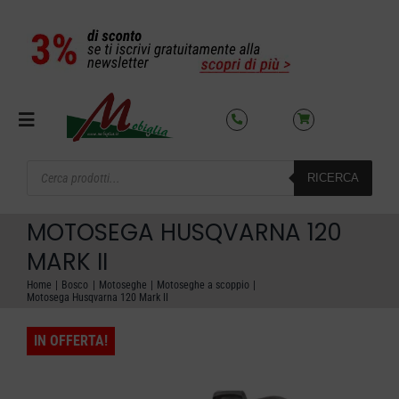
Salta
al
contenuto
Toggle
Navigation
Products
RICERCA
search
SETTORI
MOTOSEGA HUSQVARNA 120
OFFERTE DEL MESE
MARK II
Home
Bosco
Motoseghe
Motoseghe a scoppio
Motosega Husqvarna 120 Mark II
AZIENDA
IN OFFERTA!
NOLEGGIO