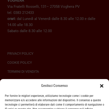
VOGHERA
Via Fratelli Rosselli, 131– 27058 Voghera PV
tel. 0383 212433
orari:
dal Lunedì al Venerdì dalle 8.30 alle 12.00 e dalle
14.00 alle 18.30
Sabato dalle 8.30 alle 12.00
PRIVACY POLICY
COOKIE POLICY
TERMINI DI VENDITA
REGOLAMENTO SULL’ODR
Gestisci Consenso
Per fornire le migliori esperienze, utilizziamo tecnologie come i cookie per
memorizzare e/o accedere alle informazioni del dispositivo. Il consenso a queste
tecnologie ci permetterà di elaborare dati come il comportamento di navigazione o