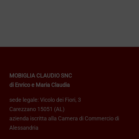
era:
è:
€ 285,00.
€ 209,00.
MOBIGLIA CLAUDIO SNC
di Enrico e Maria Claudia
sede legale: Vicolo dei Fiori, 3
Carezzano 15051 (AL)
azienda iscritta alla Camera di Commercio di
Alessandria