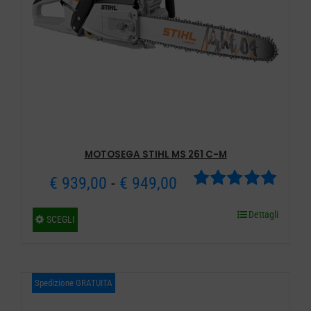
pagina
del
prodotto
MOTOSEGA STIHL MS 261 C-M
Fascia
€
939,00
-
€
949,00
Valutato
di
Dettagli
Questo
5.00
su 5
SCEGLI
prezzo:
prodotto
ha
da
più
Spedizione GRATUITA
€ 939,00
varianti.