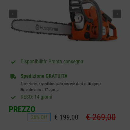
CARRELLO
Pronta consegna
Spedizione GRATUITA
Attenzione: le spedizioni sono sospese dal 6 al 16 agosto.
Riprenderanno il 17 agosto.
RESO: 14 giorni
PREZZO
€
269,00
€
199,00
26% Off
Il
Il