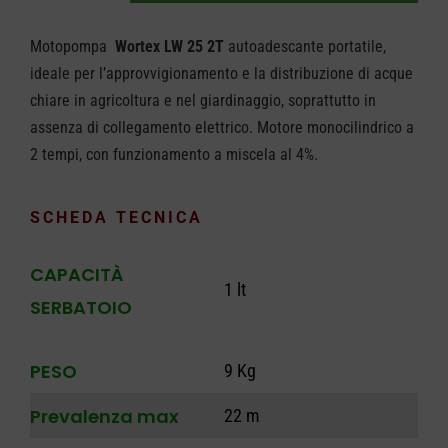
Wortex
Motopompa
Wortex LW 25 2T
autoadescante portatile,
LW
ideale per l’approvvigionamento e la distribuzione di acque
25
chiare in agricoltura e nel giardinaggio, soprattutto in
2T
assenza di collegamento elettrico. Motore monocilindrico a
quantità
2 tempi, con funzionamento a miscela al 4%.
SCHEDA TECNICA
CAPACITÀ
1 lt
SERBATOIO
PESO
9 Kg
Prevalenza max
22 m