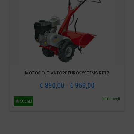
MOTOCOLTIVATORE EUROSYSTEMS RTT2
Fascia
€
890,00
-
€
959,00
di
Dettagli
Questo
SCEGLI
prezzo:
prodotto
ha
da
più
€ 890,00