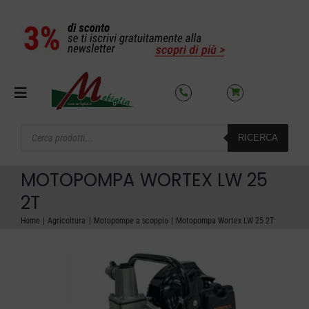
Salta
al
contenuto
Toggle
Navigation
Products
RICERCA
search
SETTORI
MOTOPOMPA WORTEX LW 25
OFFERTE DEL MESE
2T
Home
Agricoltura
Motopompe a scoppio
Motopompa Wortex LW 25 2T
AZIENDA
NOLEGGIO