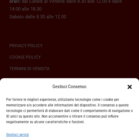
orari:
dal Lunedì al Venerdì dalle 8.30 alle 12.00 e dalle
14.00 alle 18.30
Sabato dalle 8.30 alle 12.00
PRIVACY POLICY
COOKIE POLICY
TERMINI DI VENDITA
REGOLAMENTO SULL’ODR
Gestisci Consenso
Per fornire le migliori esperienze, utilizziamo tecnologie come i cookie per
memorizzare e/o accedere alle informazioni del dispositivo. Il consenso a queste
tecnologie ci permetterà di elaborare dati come il comportamento di navigazione o
ID unici su questo sito. Non acconsentire o ritirare il consenso può influire
ASSISTENZA CLIENTI
negativamente su alcune caratteristiche e funzioni.
SPEDIZIONI
Gestisci servizi