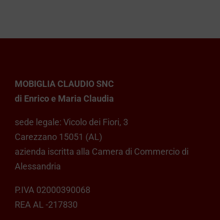
varianti.
a
Le
opzioni
€ 959,00
possono
essere
scelte
MOBIGLIA CLAUDIO SNC
nella
di Enrico e Maria Claudia
pagina
del
sede legale: Vicolo dei Fiori, 3
prodotto
Carezzano 15051 (AL)
azienda iscritta alla Camera di Commercio di
Alessandria
P.IVA 02000390068
REA AL -217830