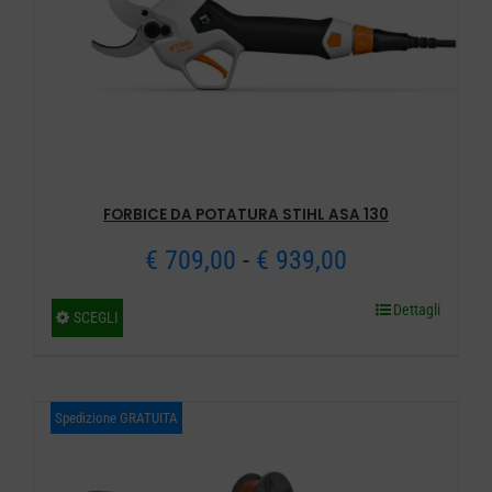
FORBICE DA POTATURA STIHL ASA 130
Fascia
€
709,00
-
€
939,00
di
Dettagli
Questo
SCEGLI
prezzo:
prodotto
ha
da
più
Spedizione GRATUITA
€ 709,00
varianti.
a
Le