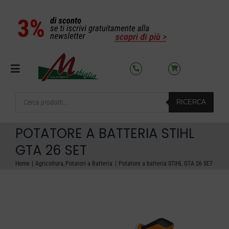
Salta
al
contenuto
Toggle
Navigation
Products
RICERCA
search
SETTORI
POTATORE A BATTERIA STIHL
OFFERTE DEL MESE
GTA 26 SET
Home
Agricoltura
Potatori a Batteria
Potatore a batteria STIHL GTA 26 SET
AZIENDA
NOLEGGIO