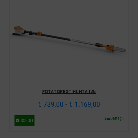
POTATORE STIHL HTA 135
Fascia
€
739,00
-
€
1.169,00
di
Dettagli
Questo
SCEGLI
prezzo:
prodotto
ha