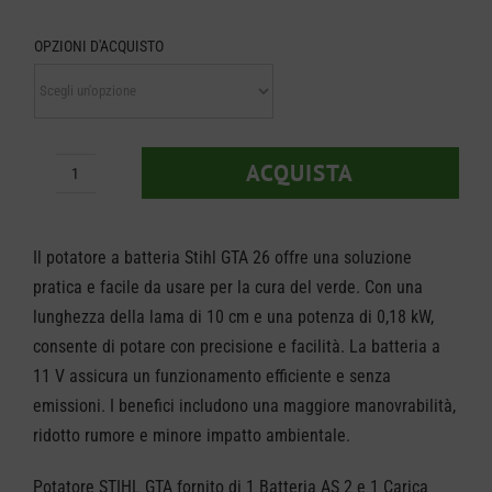
prezzo
OPZIONI D'ACQUISTO
da
€ 129,
a
ACQUISTA
Potatore
€ 169,
a
batteria
Il potatore a batteria Stihl GTA 26 offre una soluzione
STIHL
pratica e facile da usare per la cura del verde. Con una
lunghezza della lama di 10 cm e una potenza di 0,18 kW,
GTA
consente di potare con precisione e facilità. La batteria a
26
11 V assicura un funzionamento efficiente e senza
SET
emissioni. I benefici includono una maggiore manovrabilità,
quantità
ridotto rumore e minore impatto ambientale.
Potatore STIHL GTA fornito di 1 Batteria AS 2 e 1 Carica