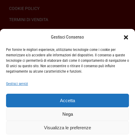
COOKIE POLICY
TERMINI DI VENDITA
REGOLAMENTO SULL’ODR
Gestisci Consenso
Per fornire le migliori esperienze, utilizziamo tecnologie come i cookie per
memorizzare e/o accedere alle informazioni del dispositivo. Il consenso a queste
tecnologie ci permetterà di elaborare dati come il comportamento di navigazione o
ID unici su questo sito. Non acconsentire o ritirare il consenso può influire
ASSISTENZA CLIENTI
negativamente su alcune caratteristiche e funzioni.
SPEDIZIONI
Gestisci servizi
DIRITTO DI RECESSO
Accetta
METODI DI PAGAMENTO
Nega
Visualizza le preferenze