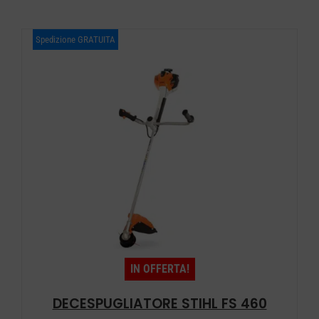
era:
è:
Spedizione GRATUITA
€ 919,00.
€ 779,00.
IN OFFERTA!
DECESPUGLIATORE STIHL FS 460