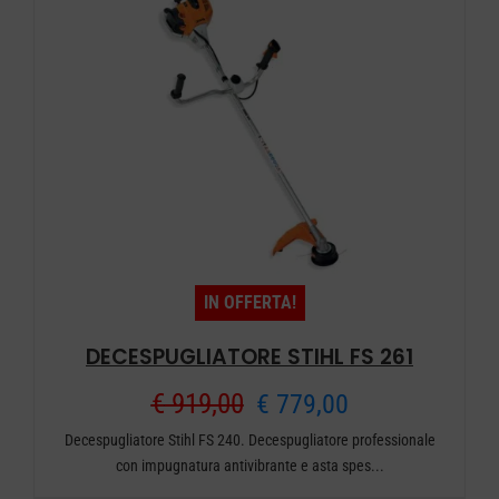
IN OFFERTA!
DECESPUGLIATORE STIHL FS 261
Il
Il
€
919,00
€
779,00
Decespugliatore Stihl FS 240. Decespugliatore professionale
prezzo
prezzo
con impugnatura antivibrante e asta spes...
originale
attuale