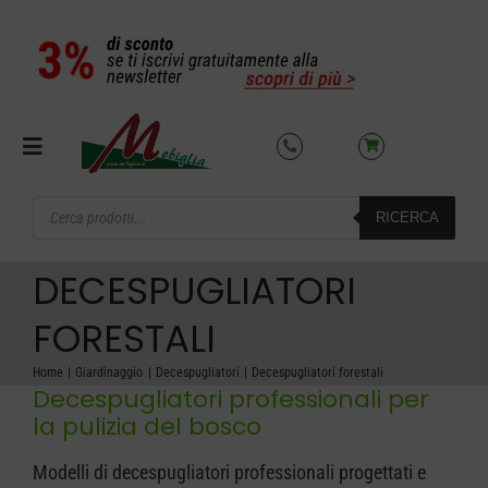
Salta
al
contenuto
Toggle
Navigation
Products
RICERCA
search
SETTORI
DECESPUGLIATORI
OFFERTE DEL MESE
FORESTALI
Home
Giardinaggio
Decespugliatori
Decespugliatori forestali
AZIENDA
Decespugliatori professionali per
la pulizia del bosco
NOLEGGIO
Modelli di decespugliatori professionali progettati e