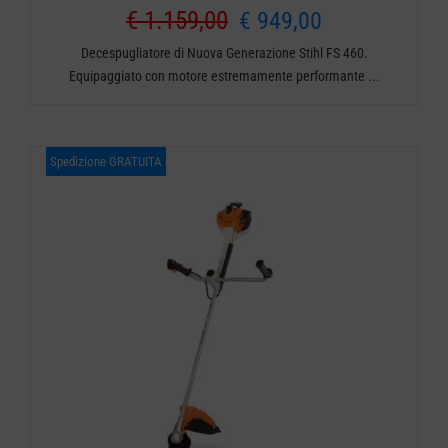
Il
Il
€
1.159,00
€
949,00
Decespugliatore di Nuova Generazione Stihl FS 460.
prezzo
prezzo
Equipaggiato con motore estremamente performante ...
originale
attuale
era:
è:
Spedizione GRATUITA
€ 1.159,00.
€ 949,00.