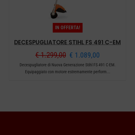
IN OFFERTA!
DECESPUGLIATORE STIHL FS 491 C-EM
Il
Il
€
1.299,00
€
1.089,00
Decespugliatore di Nuova Generazione Stihl FS 491 C-EM.
prezzo
prezzo
Equipaggiato con motore estremamente perform...
originale
attuale
era:
è:
€ 1.299,00.
€ 1.089,00.