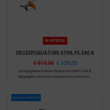
IN OFFERTA!
DECESPUGLIATORE STIHL FS 240 R
Il
Il
€
819,00
€
639,00
Decespugliatore di Nuova Generazione Stihl FS 240 R.
prezzo
prezzo
Equipaggiato con motore estremamente performant...
originale
attuale
era:
è:
Spedizione GRATUITA
€ 819,00.
€ 639,00.