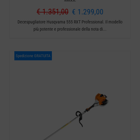
Il
Il
€
1.351,00
€
1.299,00
Decespugliatore Husqvarna 555 RXT Professional. Il modello
prezzo
prezzo
più potente e professionale della nota di...
originale
attuale
era:
è:
Spedizione GRATUITA
€ 1.351,00.
€ 1.299,00.