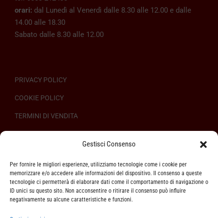
orari:
dal Lunedì al Venerdì dalle 8.30 alle 12.00 e dalle
14.00 alle 18.30
Sabato dalle 8.30 alle 12.00
PRIVACY POLICY
COOKIE POLICY
TERMINI DI VENDITA
REGOLAMENTO SULL’ODR
Gestisci Consenso
Per fornire le migliori esperienze, utilizziamo tecnologie come i cookie per
memorizzare e/o accedere alle informazioni del dispositivo. Il consenso a queste
tecnologie ci permetterà di elaborare dati come il comportamento di navigazione o
ID unici su questo sito. Non acconsentire o ritirare il consenso può influire
ASSISTENZA CLIENTI
negativamente su alcune caratteristiche e funzioni.
SPEDIZIONI