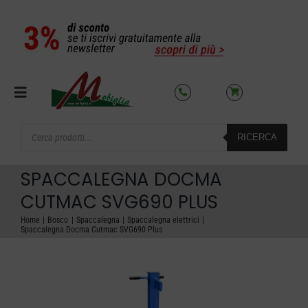
Salta
al
contenuto
Toggle
Navigation
Products
RICERCA
search
SETTORI
SPACCALEGNA DOCMA
OFFERTE DEL MESE
CUTMAC SVG690 PLUS
Home
Bosco
Spaccalegna
Spaccalegna elettrici
Spaccalegna Docma Cutmac SVG690 Plus
AZIENDA
NOLEGGIO