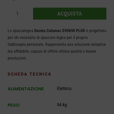
ACQUISTA
Spaccalegna
Docma
Lo spaccalegna
Docma Cutamac SVG690 PLUS
è progettato
Cutmac
per chi necessita di spaccare legna per il proprio
SVG690
fabbisogno personale. Rappresenta una soluzione semplice
Plus
ma affidabile, capace di offrire ottima qualità e buone
quantità
prestazioni.
SCHEDA TECNICA
ALIMENTAZIONE
Elettrico
PESO
94 kg