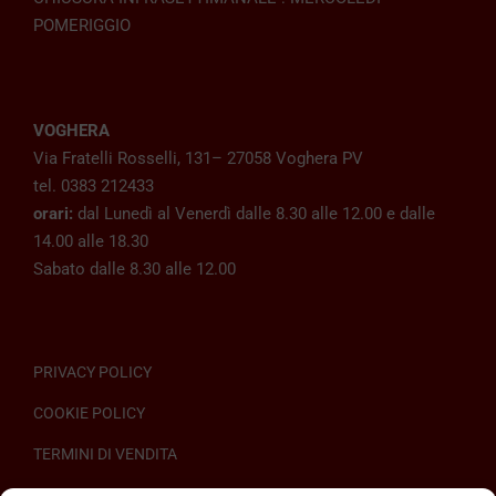
POMERIGGIO
VOGHERA
Via Fratelli Rosselli, 131– 27058 Voghera PV
tel. 0383 212433
orari:
dal Lunedì al Venerdì dalle 8.30 alle 12.00 e dalle
14.00 alle 18.30
Sabato dalle 8.30 alle 12.00
PRIVACY POLICY
COOKIE POLICY
TERMINI DI VENDITA
REGOLAMENTO SULL’ODR