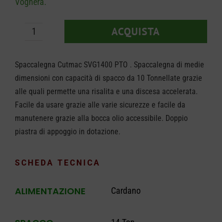
Voghera.
ACQUISTA
Spaccalegna
Docma
Spaccalegna Cutmac SVG1400 PTO . Spaccalegna di medie
Cutmac
dimensioni con capacità di spacco da 10 Tonnellate grazie
SVG
alle quali permette una risalita e una discesa accelerata.
1400
Facile da usare grazie alle varie sicurezze e facile da
PTO
manutenere grazie alla bocca olio accessibile. Doppio
piastra di appoggio in dotazione.
quantità
SCHEDA TECNICA
ALIMENTAZIONE
Cardano