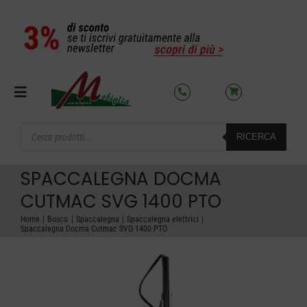
Salta
al
contenuto
Toggle
Navigation
Products
RICERCA
search
SETTORI
SPACCALEGNA DOCMA
OFFERTE DEL MESE
CUTMAC SVG 1400 PTO
Home
Bosco
Spaccalegna
Spaccalegna elettrici
Spaccalegna Docma Cutmac SVG 1400 PTO
AZIENDA
NOLEGGIO