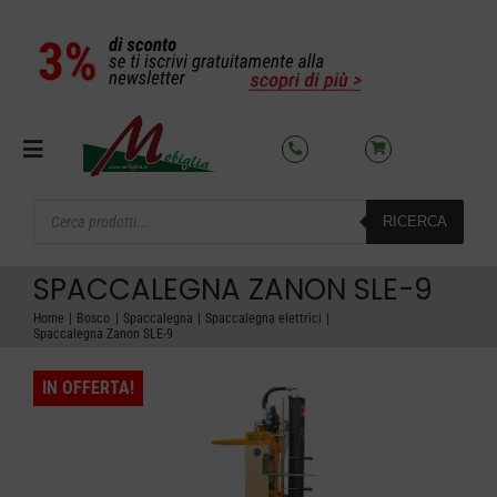
Salta
al
contenuto
Toggle
Navigation
Products
RICERCA
search
SETTORI
SPACCALEGNA ZANON SLE-9
OFFERTE DEL MESE
Home
Bosco
Spaccalegna
Spaccalegna elettrici
Spaccalegna Zanon SLE-9
AZIENDA
IN OFFERTA!
NOLEGGIO