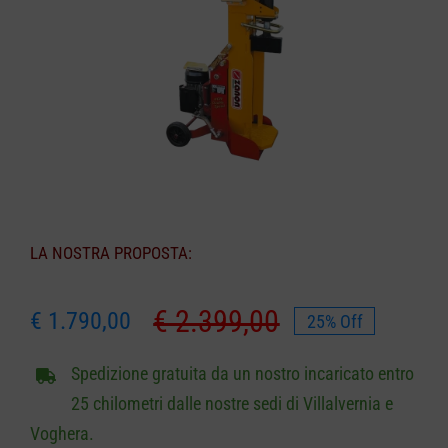
CARRELLO
LA NOSTRA PROPOSTA:
€
2.399,00
€
1.790,00
25% Off
Il
Il
prezzo
prezzo
Spedizione gratuita da un nostro incaricato entro
originale
attuale
25 chilometri dalle nostre sedi di Villalvernia e
era:
è:
Voghera.
€ 2.399,00.
€ 1.790,00.