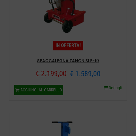
IN OFFERTA!
SPACCALEGNA ZANON SLE-10
Il
Il
€
2.199,00
€
1.589,00
prezzo
prezzo
Dettagli
AGGIUNGI AL CARRELLO
originale
attuale
era:
è:
€ 2.199,00.
€ 1.589,00.