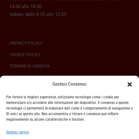
14.00 alle 18.30
Sabato dalle 8.30 alle 12.00
PRIVACY POLICY
COOKIE POLICY
TERMINI DI VENDITA
REGOLAMENTO SULL’ODR
Gestisci Consenso
Per fornire le migliori esperienze, utilizziamo tecnologie come i cookie per
memorizzare e/o accedere alle informazioni del dispositivo. Il consenso a queste
tecnologie ci permetterà di elaborare dati come il comportamento di navigazione o
ID unici su questo sito. Non acconsentire o ritirare il consenso può influire
ASSISTENZA CLIENTI
negativamente su alcune caratteristiche e funzioni.
SPEDIZIONI
Gestisci servizi