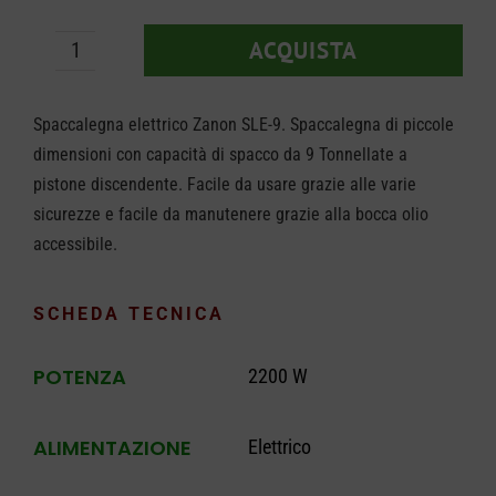
ACQUISTA
Spaccalegna
Zanon
Spaccalegna elettrico Zanon SLE-9. Spaccalegna di piccole
SLE-
dimensioni con capacità di spacco da 9 Tonnellate a
9
pistone discendente. Facile da usare grazie alle varie
quantità
sicurezze e facile da manutenere grazie alla bocca olio
accessibile.
SCHEDA TECNICA
POTENZA
2200 W
ALIMENTAZIONE
Elettrico