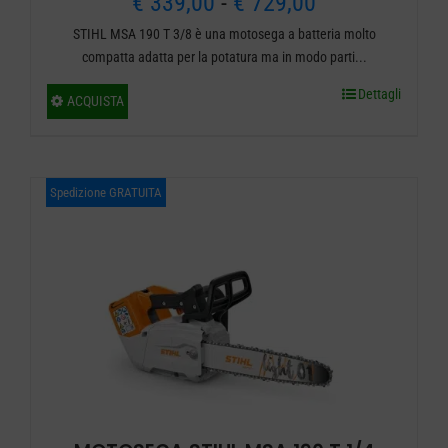
Fascia
€
339,00
-
€
729,00
STIHL MSA 190 T 3/8 è una motosega a batteria molto
di
compatta adatta per la potatura ma in modo parti...
prezzo:
Dettagli
Questo
ACQUISTA
da
prodotto
ha
€ 339,00
più
Spedizione GRATUITA
a
varianti.
€ 729,00
Le
opzioni
possono
essere
scelte
nella
pagina