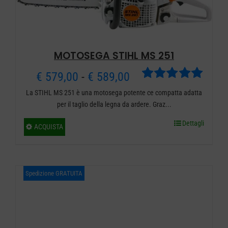
pagina
del
prodotto
MOTOSEGA STIHL MS 251
Fascia
€
579,00
-
€
589,00
Valutato
La STIHL MS 251 è una motosega potente ce compatta adatta
di
5.00
su 5
per il taglio della legna da ardere. Graz...
prezzo:
Dettagli
Questo
ACQUISTA
da
prodotto
ha
€ 579,00
più
Spedizione GRATUITA
a
varianti.
€ 589,00
Le
opzioni