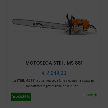
opzioni
possono
essere
scelte
nella
pagina
del
prodotto
MOTOSEGA STIHL MS 881
€
2.049,00
La STIHL MS 881 è una motosega forte e compatta adatta per
l'abbattimento professionale e la cura di...
Dettagli
ACQUISTA