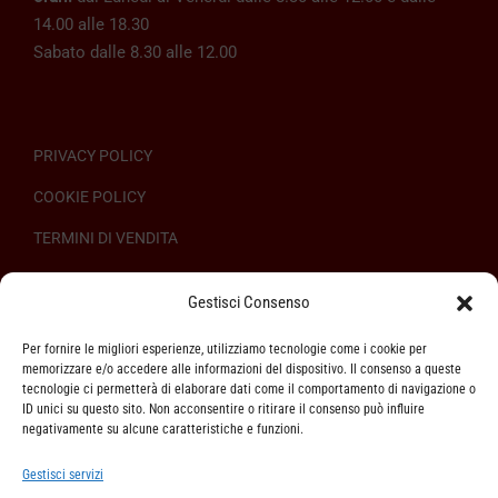
14.00 alle 18.30
Sabato dalle 8.30 alle 12.00
PRIVACY POLICY
COOKIE POLICY
TERMINI DI VENDITA
REGOLAMENTO SULL’ODR
Gestisci Consenso
Per fornire le migliori esperienze, utilizziamo tecnologie come i cookie per
memorizzare e/o accedere alle informazioni del dispositivo. Il consenso a queste
tecnologie ci permetterà di elaborare dati come il comportamento di navigazione o
ID unici su questo sito. Non acconsentire o ritirare il consenso può influire
ASSISTENZA CLIENTI
negativamente su alcune caratteristiche e funzioni.
SPEDIZIONI
Gestisci servizi