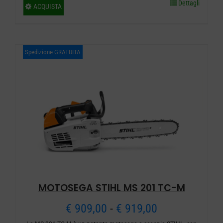
Dettagli
Questo
ACQUISTA
da
prodotto
ha
€ 859,00
più
Spedizione GRATUITA
a
varianti.
€ 869,00
Le
opzioni
possono
essere
scelte
nella
pagina
del
MOTOSEGA STIHL MS 201 TC-M
prodotto
Fascia
€
909,00
-
€
919,00