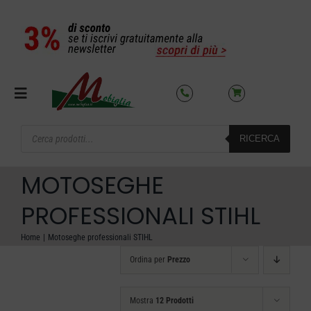
Salta
al
contenuto
Toggle
Navigation
Products
RICERCA
search
SETTORI
MOTOSEGHE
OFFERTE DEL MESE
PROFESSIONALI STIHL
Home
Motoseghe professionali STIHL
AZIENDA
Ordina per
Prezzo
NOLEGGIO
Mostra
12 Prodotti