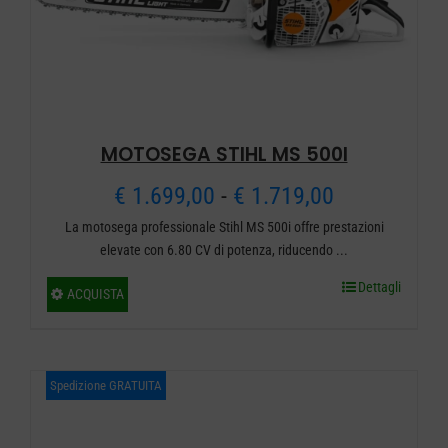
scelte
nella
pagina
del
prodotto
MOTOSEGA STIHL MS 500I
Fascia
€
1.699,00
-
€
1.719,00
La motosega professionale Stihl MS 500i offre prestazioni
di
elevate con 6.80 CV di potenza, riducendo ...
prezzo:
Dettagli
Questo
ACQUISTA
da
prodotto
ha
€ 1.699,00
più
Spedizione GRATUITA
a
varianti.
€ 1.719,00
Le