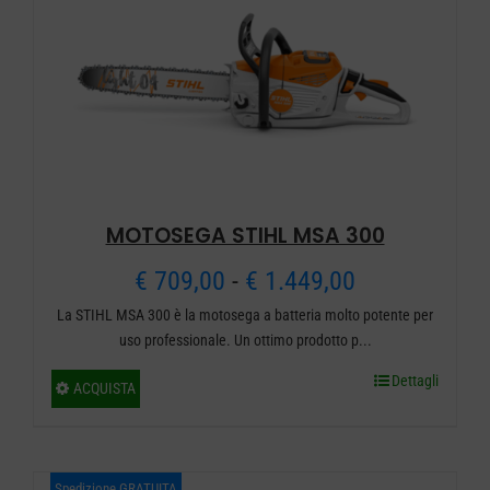
possono
essere
scelte
nella
pagina
del
prodotto
MOTOSEGA STIHL MSA 300
Fascia
€
709,00
-
€
1.449,00
La STIHL MSA 300 è la motosega a batteria molto potente per
di
uso professionale. Un ottimo prodotto p...
prezzo:
Dettagli
Questo
ACQUISTA
da
prodotto
ha
€ 709,00
più
Spedizione GRATUITA