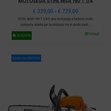
MOTOSEGA STIHL MSA 190 T 1/4
del
prodotto
Fascia
€
339,00
-
€
729,00
STIHL MSA 190 T 1/4 è una motosega a batteria molto
di
compatta adatta per la potatura ma in modo parti...
prezzo:
Dettagli
Questo
ACQUISTA
da
prodotto
ha
€ 339,00
più
Spedizione GRATUITA
a
varianti.
€ 729,00
Le
opzioni
possono
essere
scelte
nella