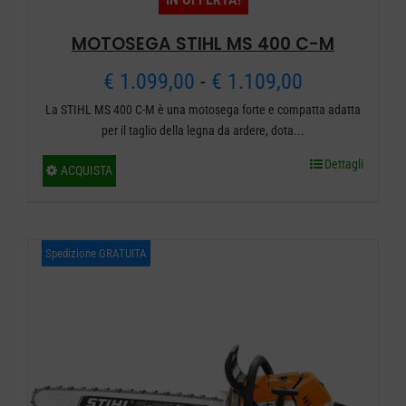
prodotto
MOTOSEGA STIHL MS 400 C-M
Fascia
€
1.099,00
-
€
1.109,00
La STIHL MS 400 C-M è una motosega forte e compatta adatta
di
per il taglio della legna da ardere, dota...
prezzo:
Dettagli
Questo
ACQUISTA
da
prodotto
ha
€ 1.099,00
più
Spedizione GRATUITA
a
varianti.
€ 1.109,00
Le
opzioni
possono
essere