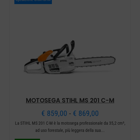
a
varianti.
€ 1.449,00
Le
opzioni
possono
essere
scelte
nella
pagina
del
prodotto
MOTOSEGA STIHL MS 201 C-M
Fascia
€
859,00
-
€
869,00
La STIHL MS 201 C-M è la motosega professionale da 35,2 cm³,
di
ad uso forestale, più leggera della sua...
prezzo: