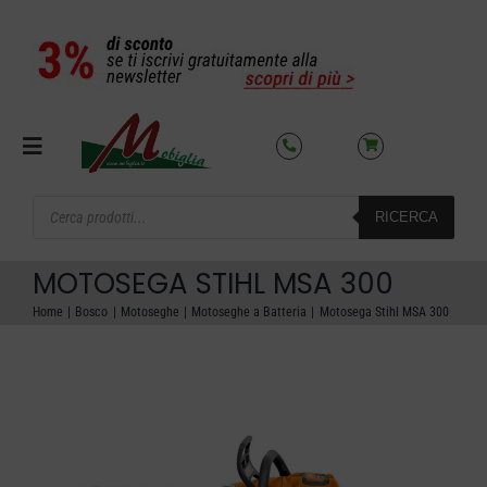
Salta
al
contenuto
Toggle
Navigation
Products
RICERCA
search
SETTORI
MOTOSEGA STIHL MSA 300
OFFERTE DEL MESE
Home
Bosco
Motoseghe
Motoseghe a Batteria
Motosega Stihl MSA 300
AZIENDA
NOLEGGIO