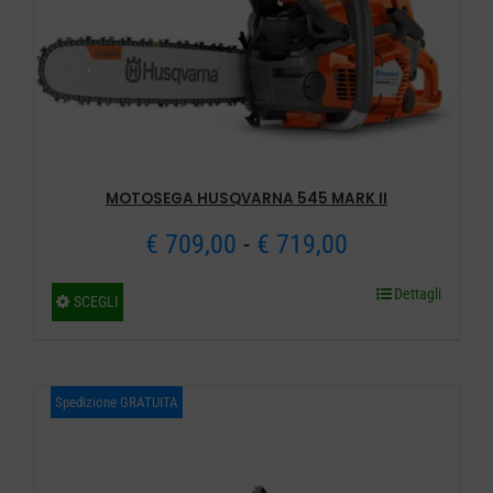
essere
scelte
nella
pagina
del
prodotto
MOTOSEGA HUSQVARNA 545 MARK II
Fascia
€
709,00
-
€
719,00
di
Dettagli
Questo
SCEGLI
prezzo:
prodotto
ha
da
più
Spedizione GRATUITA
€ 709,00
varianti.
a
Le