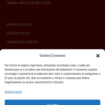
Sabato dalle 8.30 alle 12.00
PRIVACY POLICY
COOKIE POLICY
TERMINI DI VENDITA
REGOLAMENTO SULL’ODR
Gestisci Consenso
Per fornire le migliori esperienze, utilizziamo tecnologie come i cookie per
memorizzare e/o accedere alle informazioni del dispositivo. Il consenso a queste
tecnologie ci permetterà di elaborare dati come il comportamento di navigazione o
ID unici su questo sito. Non acconsentire o ritirare il consenso può influire
ASSISTENZA CLIENTI
negativamente su alcune caratteristiche e funzioni.
SPEDIZIONI
Gestisci servizi
DIRITTO DI RECESSO
Accetta