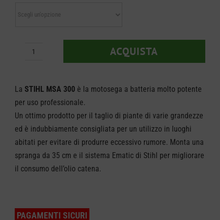
da
€ 709
a
ACQUISTA
Motosega
€ 1.4
Stihl
MSA
La
STIHL MSA 300
è la motosega a batteria molto potente
300
per uso professionale.
Un ottimo prodotto per il taglio di piante di varie grandezze
quantità
ed è indubbiamente consigliata per un utilizzo in luoghi
abitati per evitare di produrre eccessivo rumore. Monta una
spranga da 35 cm e il sistema Ematic di Stihl per migliorare
il consumo dell’olio catena.
PAGAMENTI SICURI