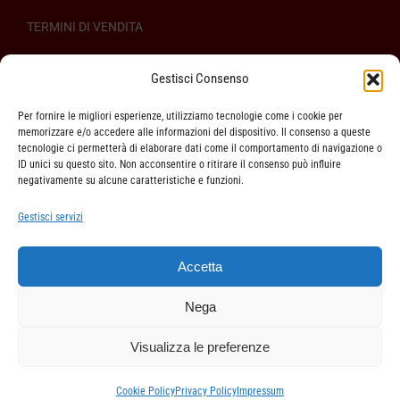
TERMINI DI VENDITA
REGOLAMENTO SULL’ODR
Gestisci Consenso
Per fornire le migliori esperienze, utilizziamo tecnologie come i cookie per
memorizzare e/o accedere alle informazioni del dispositivo. Il consenso a queste
tecnologie ci permetterà di elaborare dati come il comportamento di navigazione o
ID unici su questo sito. Non acconsentire o ritirare il consenso può influire
ASSISTENZA CLIENTI
negativamente su alcune caratteristiche e funzioni.
SPEDIZIONI
Gestisci servizi
DIRITTO DI RECESSO
Accetta
METODI DI PAGAMENTO
Nega
Visualizza le preferenze
Cookie Policy
Privacy Policy
Impressum