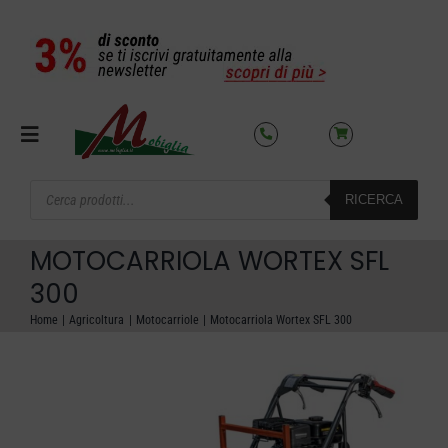
Salta
al
contenuto
Toggle
Navigation
Products
RICERCA
search
SETTORI
MOTOCARRIOLA WORTEX SFL
OFFERTE DEL MESE
300
Home
Agricoltura
Motocarriole
Motocarriola Wortex SFL 300
AZIENDA
NOLEGGIO