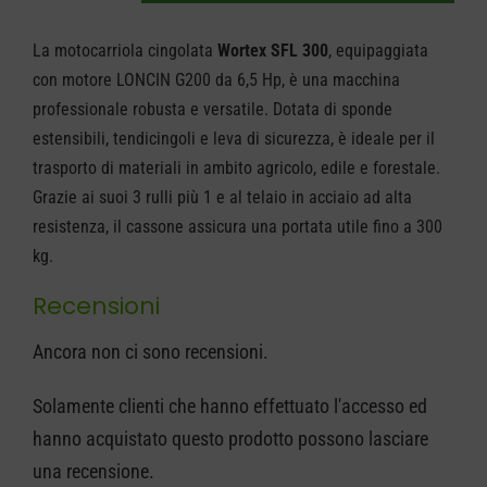
Wortex
La motocarriola cingolata
Wortex SFL 300
, equipaggiata
SFL
con motore LONCIN G200 da 6,5 Hp, è una macchina
300
professionale robusta e versatile. Dotata di sponde
quantità
estensibili, tendicingoli e leva di sicurezza, è ideale per il
trasporto di materiali in ambito agricolo, edile e forestale.
Grazie ai suoi 3 rulli più 1 e al telaio in acciaio ad alta
resistenza, il cassone assicura una portata utile fino a 300
kg.
Recensioni
Ancora non ci sono recensioni.
Solamente clienti che hanno effettuato l'accesso ed
hanno acquistato questo prodotto possono lasciare
una recensione.