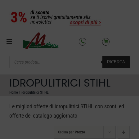
Salta
al
contenuto
Toggle
Navigation
Products
RICERCA
search
SETTORI
IDROPULITRICI STIHL
OFFERTE DEL MESE
Home
idropulitrici STIHL
Le migliori offerte di idropulitrici STIHL con sconti ed
AZIENDA
offerte del catalogo aggiornato
NOLEGGIO
Ordina per
Prezzo