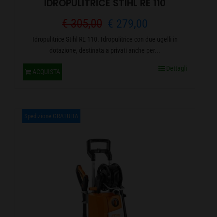
IDROPULITRICE STIHL RE 110
Il
Il
€
305,00
€
279,00
Idropulitrice Stihl RE 110. Idropulitrice con due ugelli in
prezzo
prezzo
dotazione, destinata a privati anche per...
originale
attuale
Dettagli
ACQUISTA
era:
è:
€ 305,00.
€ 279,00.
Spedizione GRATUITA