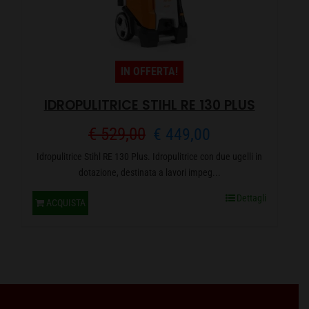
IN OFFERTA!
IDROPULITRICE STIHL RE 130 PLUS
Il
Il
€
529,00
€
449,00
Idropulitrice Stihl RE 130 Plus. Idropulitrice con due ugelli in
prezzo
prezzo
dotazione, destinata a lavori impeg...
originale
attuale
Dettagli
ACQUISTA
era:
è:
€ 529,00.
€ 449,00.