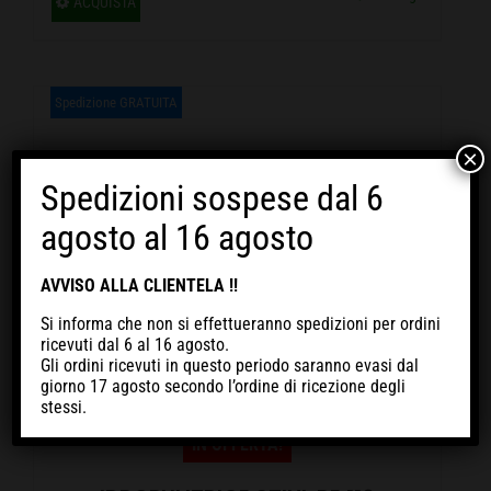
ACQUISTA
da
prodotto
ha
€ 249,00
più
Spedizione GRATUITA
a
varianti.
€ 419,00
×
Le
Spedizioni sospese dal 6
opzioni
agosto al 16 agosto
possono
essere
AVVISO ALLA CLIENTELA !!
scelte
Si informa che non si effettueranno spedizioni per ordini
nella
ricevuti
dal 6 al 16 agosto
.
pagina
Gli ordini ricevuti in questo periodo
saranno evasi dal
giorno 17 agosto
secondo l’ordine di ricezione degli
del
stessi.
prodotto
IN OFFERTA!