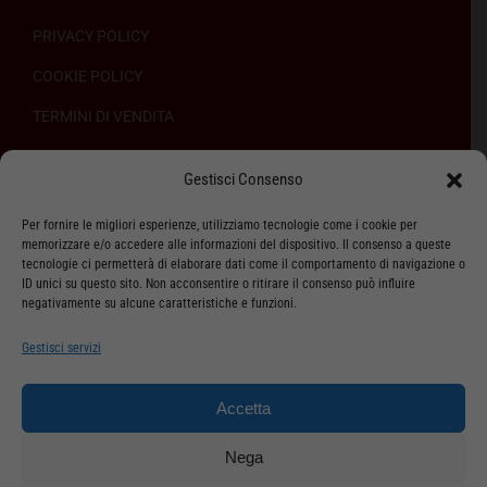
PRIVACY POLICY
COOKIE POLICY
TERMINI DI VENDITA
REGOLAMENTO SULL’ODR
Gestisci Consenso
Per fornire le migliori esperienze, utilizziamo tecnologie come i cookie per
memorizzare e/o accedere alle informazioni del dispositivo. Il consenso a queste
tecnologie ci permetterà di elaborare dati come il comportamento di navigazione o
ID unici su questo sito. Non acconsentire o ritirare il consenso può influire
ASSISTENZA CLIENTI
negativamente su alcune caratteristiche e funzioni.
SPEDIZIONI
Gestisci servizi
DIRITTO DI RECESSO
Accetta
METODI DI PAGAMENTO
Nega