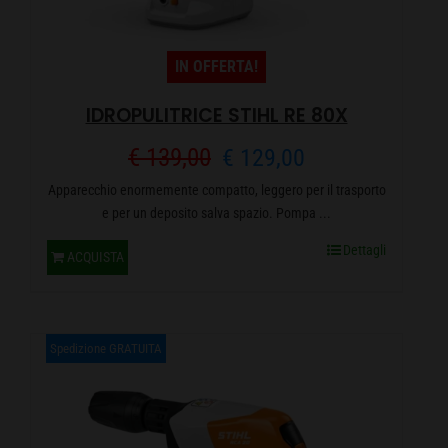
IN OFFERTA!
IDROPULITRICE STIHL RE 80X
Il
Il
€
139,00
€
129,00
Apparecchio enormemente compatto, leggero per il trasporto
prezzo
prezzo
e per un deposito salva spazio. Pompa ...
originale
attuale
Dettagli
ACQUISTA
era:
è:
€ 139,00.
€ 129,00.
Spedizione GRATUITA