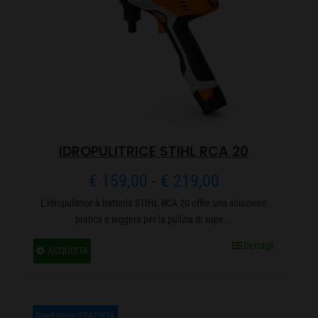
IDROPULITRICE STIHL RCA 20
Fascia
€
159,00
-
€
219,00
L'idropulitrice a batteria STIHL RCA 20 offre una soluzione
di
pratica e leggera per la pulizia di supe...
prezzo:
Dettagli
Questo
ACQUISTA
da
prodotto
ha
€ 159,00
più
Spedizione GRATUITA