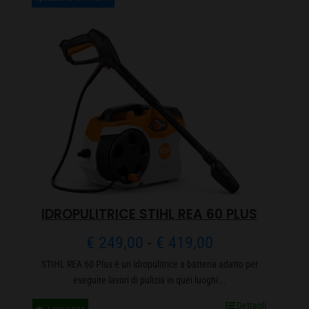
a
varianti.
€ 219,00
Le
opzioni
possono
essere
scelte
nella
pagina
del
prodotto
IDROPULITRICE STIHL REA 60 PLUS
Fascia
€
249,00
-
€
419,00
STIHL REA 60 Plus è un idropulitrice a batteria adatto per
di
eseguire lavori di pulizia in quei luoghi...
prezzo:
Dettagli
Questo