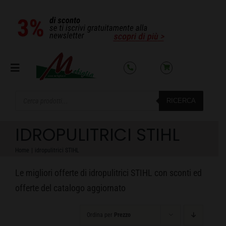
Salta
al
contenuto
Toggle
Navigation
Products
RICERCA
search
SETTORI
IDROPULITRICI STIHL
OFFERTE DEL MESE
Home
idropulitrici STIHL
Le migliori offerte di idropulitrici STIHL con sconti ed
AZIENDA
offerte del catalogo aggiornato
NOLEGGIO
Ordina per
Prezzo