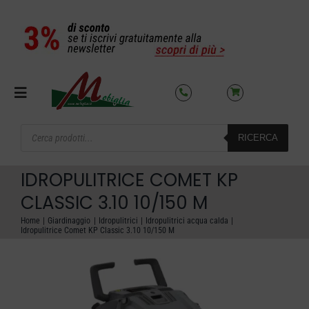
Salta
al
contenuto
Toggle
Navigation
Products
RICERCA
search
SETTORI
IDROPULITRICE COMET KP
OFFERTE DEL MESE
CLASSIC 3.10 10/150 M
Home
Giardinaggio
Idropulitrici
Idropulitrici acqua calda
Idropulitrice Comet KP Classic 3.10 10/150 M
AZIENDA
NOLEGGIO