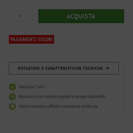
ACQUISTA
Idropulitrice
Comet
KP
PAGAMENTI SICURI
Classic
3.10
10/150
DOTAZIONI E CARATTERISTICHE TECNICHE
M
quantità
Garanzia 2 anni
Riparazioni con ricambi originali e sempre disponibili
Siamo rivenditori ufficiali e assistenza certificata