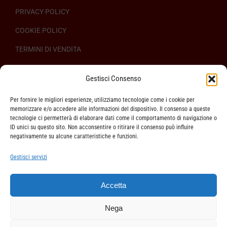
PRIVACY POLICY
COOKIE POLICY
TERMINI DI VENDITA
REGOLAMENTO SULL’ODR
Gestisci Consenso
Per fornire le migliori esperienze, utilizziamo tecnologie come i cookie per
memorizzare e/o accedere alle informazioni del dispositivo. Il consenso a queste
tecnologie ci permetterà di elaborare dati come il comportamento di navigazione o
ID unici su questo sito. Non acconsentire o ritirare il consenso può influire
ASSISTENZA CLIENTI
negativamente su alcune caratteristiche e funzioni.
SPEDIZIONI
Gestisci servizi
DIRITTO DI RECESSO
Accetta
METODI DI PAGAMENTO
Nega