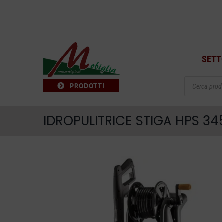
Salta
al
contenuto
SETT
Products
PRODOTTI
search
IDROPULITRICE STIGA HPS 34