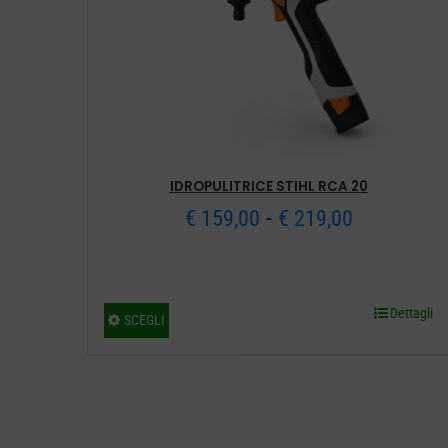
IDROPULITRICE STIHL RCA 20
Fascia
-
€
159,00
€
219,00
di
prezzo:
Dettagli
Questo
SCEGLI
da
prodotto
€ 159,00
ha
più
a
varianti.