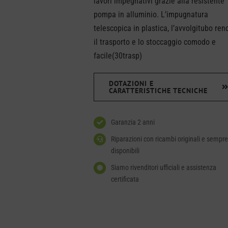
lavori impegnativi grazie alla resistente
pompa in alluminio. L’impugnatura
telescopica in plastica, l’avvolgitubo re
il trasporto e lo stoccaggio comodo e
facile(30trasp)
DOTAZIONI E
CARATTERISTICHE TECNICHE
Garanzia 2 anni
Riparazioni con ricambi originali e sempre
disponibili
Siamo rivenditori ufficiali e assistenza
certificata