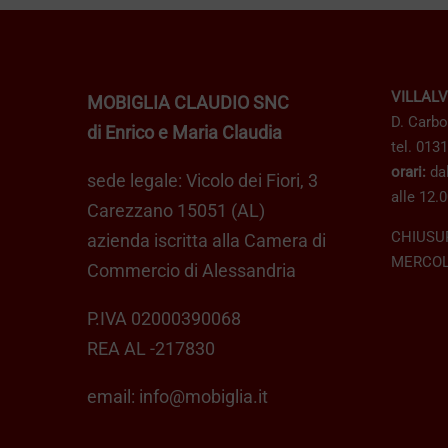
€ 219,00
Le
opzioni
possono
VILLAL
MOBIGLIA CLAUDIO SNC
essere
D. Carbo
di Enrico e Maria Claudia
scelte
tel. 013
nella
orari:
dal
sede legale: Vicolo dei Fiori, 3
pagina
alle 12.0
Carezzano 15051 (AL)
del
CHIUSU
azienda iscritta alla Camera di
prodotto
MERCOL
Commercio di Alessandria
P.IVA 02000390068
REA AL -217830
email:
info@mobiglia.it