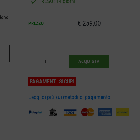
RESO: 14 giorni
ndono
€
259,00
PREZZO
ACQUISTA
Idropulitrice
Stiga
PAGAMENTI SICURI
HPS
345
Leggi di più sui metodi di pagamento
R
quantità