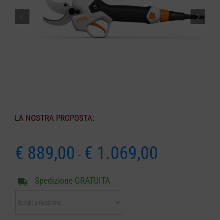
CARRELLO
LA NOSTRA PROPOSTA:
Fascia
€
889,00
€
1.069,00
-
di
prezzo:
Spedizione GRATUITA
da
€ 889,00
a