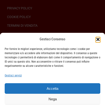
PRIVACY POLICY
COOKIE POLICY
TERMINI DI VENDITA
REGOLAMENTO SULL’ODR
Gestisci Consenso
Per fornire le migliori esperienze, utilizziamo tecnologie come i cookie per
memorizzare e/o accedere alle informazioni del dispositivo. Il consenso a queste
tecnologie ci permetterà di elaborare dati come il comportamento di navigazione o
ID unici su questo sito. Non acconsentire o ritirare il consenso può influire
ASSISTENZA CLIENTI
negativamente su alcune caratteristiche e funzioni.
SPEDIZIONI
Gestisci servizi
DIRITTO DI RECESSO
Accetta
METODI DI PAGAMENTO
Nega