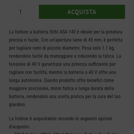
€ 1.069,00
ACQUISTA
Forbice
da
La forbice a batteria Stihl ASA 140 è ideale per la potatura
potatura
precisa e facile. Con un’apertura lame di 45 mm, è perfetta
STIHL
per tagliare rami di piccolo diametro. Pesa solo 1.1 kg,
ASA
rendendola facile da maneggiare e riducendo la fatica. La
140
tensione di 40 V garantisce una potenza sufficiente per
tagliare con facilità, mentre la batteria a 40 V offre una
quantità
lunga autonomia. Questo prodotto offre benefici come
maggiore precisione, minor fatica e lunga durata della
batteria, rendendolo una scelta pratica per la cura del tuo
giardino.
La forbice è acquistabile secondo le seguenti opzioni
d’acquisto: