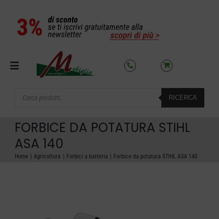
Salta
al
contenuto
Toggle
Navigation
Products
RICERCA
search
SETTORI
FORBICE DA POTATURA STIHL
OFFERTE DEL MESE
ASA 140
Home
Agricoltura
Forbici a batteria
Forbice da potatura STIHL ASA 140
AZIENDA
NOLEGGIO