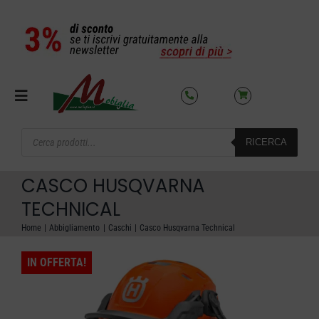
Salta
al
contenuto
Toggle
Navigation
Products
RICERCA
search
SETTORI
CASCO HUSQVARNA
OFFERTE DEL MESE
TECHNICAL
Home
Abbigliamento
Caschi
Casco Husqvarna Technical
AZIENDA
IN OFFERTA!
NOLEGGIO