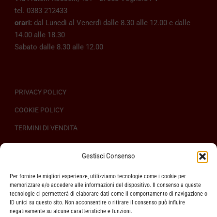
tel. 0383 212433
orari:
dal Lunedì al Venerdì dalle 8.30 alle 12.00 e dalle
14.00 alle 18.30
Sabato dalle 8.30 alle 12.00
PRIVACY POLICY
COOKIE POLICY
TERMINI DI VENDITA
REGOLAMENTO SULL’ODR
Gestisci Consenso
Per fornire le migliori esperienze, utilizziamo tecnologie come i cookie per
memorizzare e/o accedere alle informazioni del dispositivo. Il consenso a queste
tecnologie ci permetterà di elaborare dati come il comportamento di navigazione o
ID unici su questo sito. Non acconsentire o ritirare il consenso può influire
ASSISTENZA CLIENTI
negativamente su alcune caratteristiche e funzioni.