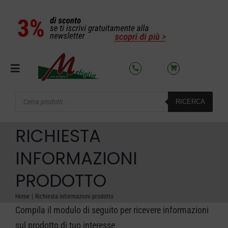
Salta
al
contenuto
Toggle
Navigation
Products
RICERCA
search
SETTORI
RICHIESTA
OFFERTE DEL MESE
INFORMAZIONI
PRODOTTO
AZIENDA
Home
Richiesta informazioni prodotto
Compila il modulo di seguito per ricevere informazioni
NOLEGGIO
sul prodotto di tuo interesse.