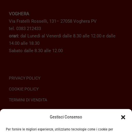
VOGHERA
Via Fratelli Rosselli, 131– 27058 Voghera PV
tel. 0383 212433
orari:
dal Lunedì al Venerdì dalle 8.30 alle 12.00 e dalle
14.00 alle 18.30
Sabato dalle 8.30 alle 12.00
PRIVACY POLICY
COOKIE POLICY
TERMINI DI VENDITA
REGOLAMENTO SULL’ODR
Gestisci Consenso
Per fornire le migliori esperienze, utilizziamo tecnologie come i cookie per