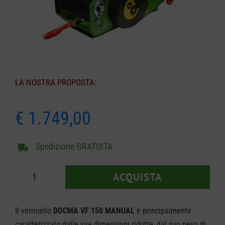
CARRELLO
LA NOSTRA PROPOSTA:
€
1.749,00
Spedizione GRATUITA
ACQUISTA
Verricello
VF
Il verricello
DOCMA VF 150 MANUAL
è principalmente
150
caratterizzato dalle sue dimensioni ridotte, dal suo peso di