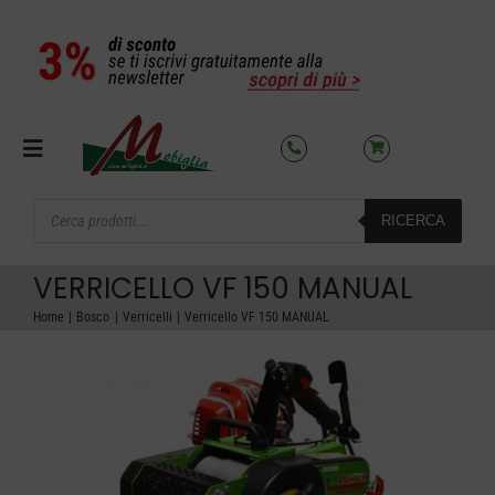
Salta
al
contenuto
Toggle
Navigation
Products
RICERCA
search
SETTORI
VERRICELLO VF 150 MANUAL
OFFERTE DEL MESE
Home
Bosco
Verricelli
Verricello VF 150 MANUAL
AZIENDA
NOLEGGIO