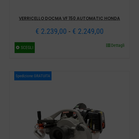
prodotto
VERRICELLO DOCMA VF 150 AUTOMATIC HONDA
Fascia
€
2.239,00
-
€
2.249,00
di
Dettagli
Questo
SCEGLI
prezzo:
prodotto
ha
da
più
Spedizione GRATUITA
€ 2.239,00
varianti.
a
Le
opzioni
€ 2.249,00
possono
essere
scelte