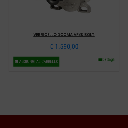
nella
pagina
del
prodotto
VERRICELLO DOCMA VF80 BOLT
€
1.590,00
Dettagli
AGGIUNGI AL CARRELLO