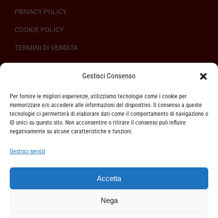
PRIVACY POLICY
COOKIE POLICY
TERMINI DI VENDITA
REGOLAMENTO SULL’ODR
Gestisci Consenso
Per fornire le migliori esperienze, utilizziamo tecnologie come i cookie per
memorizzare e/o accedere alle informazioni del dispositivo. Il consenso a queste
tecnologie ci permetterà di elaborare dati come il comportamento di navigazione o
ID unici su questo sito. Non acconsentire o ritirare il consenso può influire
ASSISTENZA CLIENTI
negativamente su alcune caratteristiche e funzioni.
SPEDIZIONI
Gestisci servizi
DIRITTO DI RECESSO
Accetta
METODI DI PAGAMENTO
Nega