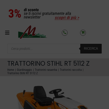
Salta
al
contenuto
Toggle
Navigation
Products
RICERCA
search
SETTORI
TRATTORINO STIHL RT 5112 Z
OFFERTE DEL MESE
Home
Giardinaggio
Trattorini rasaerba
Trattorini raccolta
Trattorino Stihl RT 5112 Z
AZIENDA
NOLEGGIO