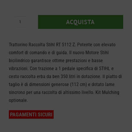
ACQUISTA
Trattorino
Stihl
RT
Trattorino Raccolta Stihl RT 5112 Z. Potente con elevato
5112
comfort di comando e di guida. Il nuovo Motore Stihl
bicilindrico garantisce ottime prestazioni e basse
Z
vibrazioni. Con trazione a 1 pedale specifica di STIHL e
quantità
cesto raccolta erba da ben 350 litri in dotazione. Il piatto di
taglio è di dimensioni generose (112 cm) e dotato lame
sincrono per una raccolta di altissimo livello. Kit Mulching
optionale.
PAGAMENTI SICURI