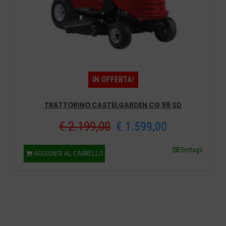
IN OFFERTA!
TRATTORINO CASTELGARDEN CG 98 SD
Il
Il
€
2.199,00
€
1.599,00
prezzo
prezzo
Dettagli
AGGIUNGI AL CARRELLO
originale
attuale
era:
è:
€ 2.199,00.
€ 1.599,00.