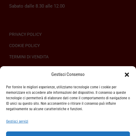
Sabato dalle 8.30 alle 12.00
PRIVACY POLICY
COOKIE POLICY
TERMINI DI VENDITA
REGOLAMENTO SULL’ODR
Gestisci Consenso
Per fornire le migliori esperienze, utilizziamo tecnologie come i cookie per
memorizzare e/o accedere alle informazioni del dispositivo. Il consenso a queste
tecnologie ci permetterà di elaborare dati come il comportamento di navigazione o
ID unici su questo sito. Non acconsentire o ritirare il consenso può influire
ASSISTENZA CLIENTI
negativamente su alcune caratteristiche e funzioni.
SPEDIZIONI
Gestisci servizi
DIRITTO DI RECESSO