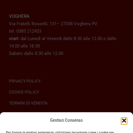
VOGHERA
Via Fratelli Rosselli, 131– 27058 Voghera PV
tel. 0383 212433
orari:
dal Lunedì al Venerdì dalle 8.30 alle 12.00 e dalle
14.00 alle 18.30
Sabato dalle 8.30 alle 12.00
PRIVACY POLICY
COOKIE POLICY
TERMINI DI VENDITA
REGOLAMENTO SULL’ODR
Gestisci Consenso
Per fornire le migliori esperienze, utilizziamo tecnologie come i cookie per