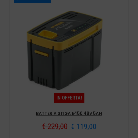
€ 109,00.
€ 75,90.
IN OFFERTA!
BATTERIA STIGA E450 48V 5AH
Il
Il
€
229,00
€
119,00