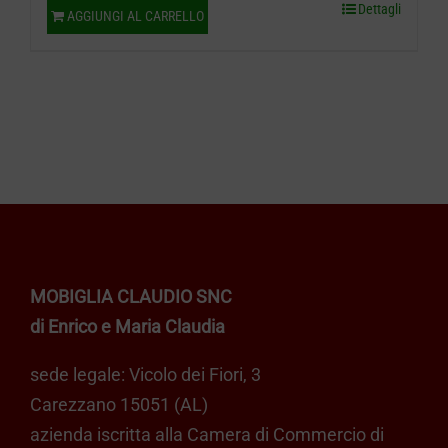
prezzo
prezzo
Dettagli
AGGIUNGI AL CARRELLO
originale
attuale
era:
è:
€ 229,00.
€ 119,00.
MOBIGLIA CLAUDIO SNC
di Enrico e Maria Claudia
sede legale: Vicolo dei Fiori, 3
Carezzano 15051 (AL)
azienda iscritta alla Camera di Commercio di