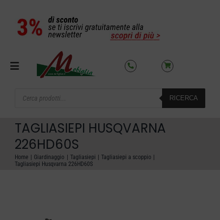
Salta
al
contenuto
Toggle
Navigation
Products
RICERCA
search
SETTORI
TAGLIASIEPI HUSQVARNA
OFFERTE DEL MESE
226HD60S
Home
Giardinaggio
Tagliasiepi
Tagliasiepi a scoppio
Tagliasiepi Husqvarna 226HD60S
AZIENDA
NOLEGGIO