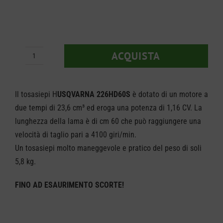
ACQUISTA
Tagliasiepi
Husqvarna
226HD60S
Il tosasiepi H
USQVARNA 226HD60S
è dotato di un motore a
quantità
due tempi di 23,6 cm³ ed eroga una potenza di 1,16 CV. La
lunghezza della lama è di cm 60 che può raggiungere una
velocità di taglio pari a 4100 giri/min.
Un tosasiepi molto maneggevole e pratico del peso di soli
5,8 kg.
FINO AD ESAURIMENTO SCORTE!