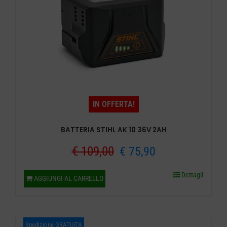
IN OFFERTA!
BATTERIA STIHL AK 10 36V 2AH
Il
Il
€
109,00
€
75,90
prezzo
prezzo
Dettagli
AGGIUNGI AL CARRELLO
originale
attuale
era:
è:
Spedizione GRATUITA