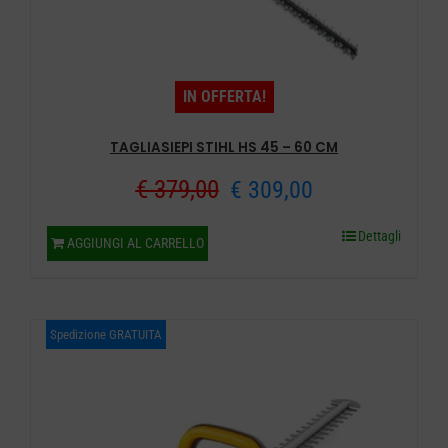
IN OFFERTA!
TAGLIASIEPI STIHL HS 45 – 60 CM
Il
Il
€
379,00
€
309,00
prezzo
prezzo
Dettagli
AGGIUNGI AL CARRELLO
originale
attuale
era:
è:
Spedizione GRATUITA
€ 379,00.
€ 309,00.