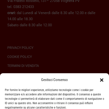
Via Fratelli Rosselli, 131– 27058 Voghera PV
tel. 0383 212433
orari:
dal Lunedì al Venerdì dalle 8.30 alle 12.00 e dalle
14.00 alle 18.30
Sabato dalle 8.30 alle 12.00
PRIVACY POLICY
COOKIE POLICY
TERMINI DI VENDITA
REGOLAMENTO SULL’ODR
Gestisci Consenso
Per fornire le migliori esperienze, utilizziamo tecnologie come i cookie per
memorizzare e/o accedere alle informazioni del dispositivo. Il consenso a queste
tecnologie ci permetterà di elaborare dati come il comportamento di navigazione o
ID unici su questo sito. Non acconsentire o ritirare il consenso può influire
ASSISTENZA CLIENTI
negativamente su alcune caratteristiche e funzioni.