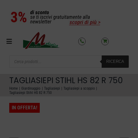
Salta
al
contenuto
Toggle
Navigation
Products
RICERCA
search
SETTORI
TAGLIASIEPI STIHL HS 82 R 750
OFFERTE DEL MESE
Home
Giardinaggio
Tagliasiepi
Tagliasiepi a scoppio
Tagliasiepi Stihl HS 82 R 750
AZIENDA
IN OFFERTA!
NOLEGGIO