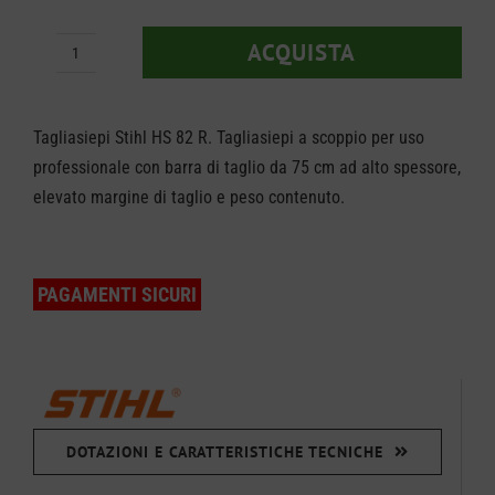
origi
attua
ACQUISTA
Tagliasiepi
era:
è:
Stihl
€ 829
€ 769
HS
Tagliasiepi Stihl HS 82 R. Tagliasiepi a scoppio per uso
82
professionale con barra di taglio da 75 cm ad alto spessore,
elevato margine di taglio e peso contenuto.
R
750
quantità
PAGAMENTI SICURI
DOTAZIONI E CARATTERISTICHE TECNICHE