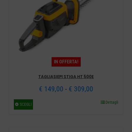
IN OFFERTA!
TAGLIASIEPI STIGA HT 500E
Fascia
€
149,00
-
€
309,00
di
Dettagli
Questo
SCEGLI
prezzo:
prodotto
ha
da
più