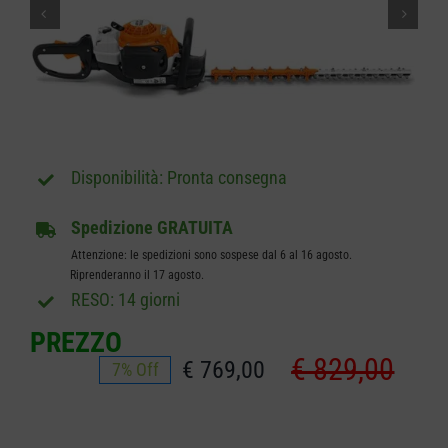
CARRELLO
Pronta consegna
Spedizione GRATUITA
Attenzione: le spedizioni sono sospese dal 6 al 16 agosto.
Riprenderanno il 17 agosto.
RESO: 14 giorni
PREZZO
€
829,00
€
769,00
7% Off
Il
Il
prezz
prezz