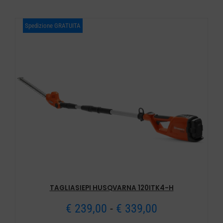
Spedizione GRATUITA
TAGLIASIEPI HUSQVARNA 120ITK4-H
Fascia
€
239,00
-
€
339,00