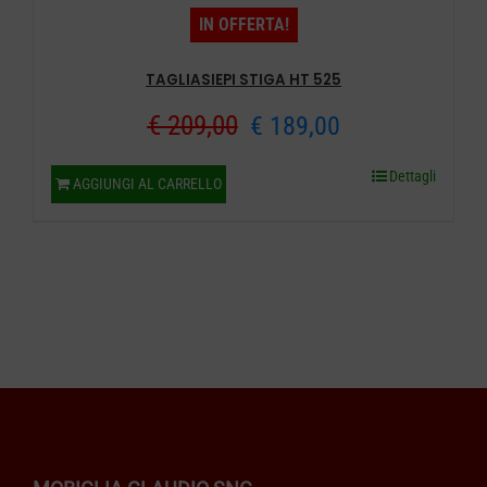
IN OFFERTA!
TAGLIASIEPI STIGA HT 525
Il
Il
€
209,00
€
189,00
prezzo
prezzo
Dettagli
AGGIUNGI AL CARRELLO
originale
attuale
era:
è:
€ 209,00.
€ 189,00.