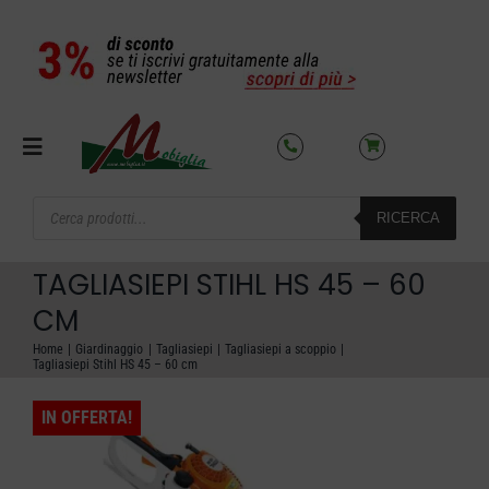
Salta
al
contenuto
Toggle
Navigation
Products
RICERCA
search
SETTORI
TAGLIASIEPI STIHL HS 45 – 60
OFFERTE DEL MESE
CM
Home
Giardinaggio
Tagliasiepi
Tagliasiepi a scoppio
Tagliasiepi Stihl HS 45 – 60 cm
AZIENDA
IN OFFERTA!
NOLEGGIO