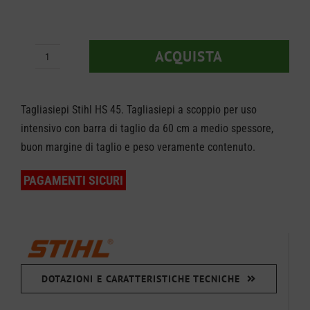
prez
prez
origi
attua
ACQUISTA
Tagliasiepi
era:
è:
Stihl
€ 379
€ 309
HS
Tagliasiepi Stihl HS 45. Tagliasiepi a scoppio per uso
45
intensivo con barra di taglio da 60 cm a medio spessore,
buon margine di taglio e peso veramente contenuto.
-
60
PAGAMENTI SICURI
cm
quantità
DOTAZIONI E CARATTERISTICHE TECNICHE