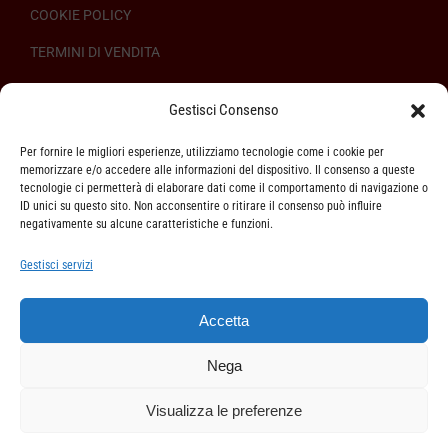
COOKIE POLICY
TERMINI DI VENDITA
REGOLAMENTO SULL’ODR
Gestisci Consenso
Per fornire le migliori esperienze, utilizziamo tecnologie come i cookie per
memorizzare e/o accedere alle informazioni del dispositivo. Il consenso a queste
tecnologie ci permetterà di elaborare dati come il comportamento di navigazione o
ID unici su questo sito. Non acconsentire o ritirare il consenso può influire
ASSISTENZA CLIENTI
negativamente su alcune caratteristiche e funzioni.
SPEDIZIONI
Gestisci servizi
DIRITTO DI RECESSO
Accetta
METODI DI PAGAMENTO
Nega
Visualizza le preferenze