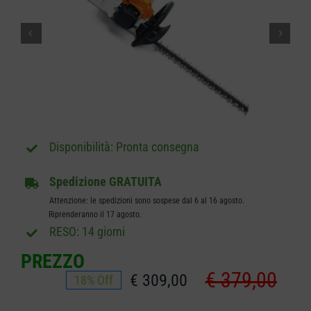
CARRELLO
Pronta consegna
Spedizione GRATUITA
Attenzione: le spedizioni sono sospese dal 6 al 16 agosto.
Riprenderanno il 17 agosto.
RESO: 14 giorni
PREZZO
€
379,00
€
309,00
18% Off
Il
Il