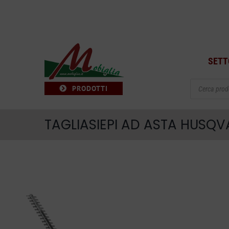
Salta
al
contenuto
SETT
Products
PRODOTTI
search
TAGLIASIEPI AD ASTA HUSQV