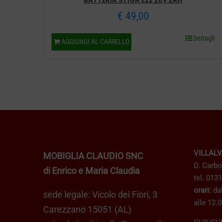
BATTERIA STIGA E22 20V 2AH
€
49,00
Dettagli
AGGIUNGI AL CARRELLO
VILLAL
MOBIGLIA CLAUDIO SNC
D. Carbo
di Enrico e Maria Claudia
tel. 013
orari:
dal
sede legale: Vicolo dei Fiori, 3
alle 12.0
Carezzano 15051 (AL)