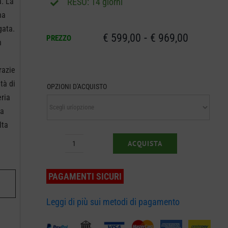
RESO: 14 giorni
à. La
na
gata.
Fascia
-
€
599,00
€
969,00
PREZZO
n
di
razie
prezzo:
tà di
OPZIONI D'ACQUISTO
eria
da
ga
€ 599,0
lta
a
ACQUISTA
Tagliasiepi
€ 969,0
ad
PAGAMENTI SICURI
asta
Husqvarna
Leggi di più sui metodi di pagamento
525iHE4
quantità