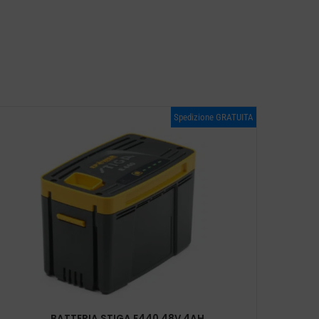
Spedizione GRATUITA
BATTERIA STIGA E440 48V 4AH