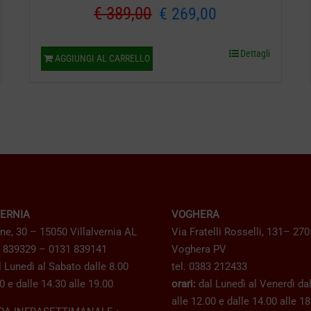
Il
Il
€
389,00
€
269,00
prezzo
prezzo
Dettagli
AGGIUNGI AL CARRELLO
originale
attuale
era:
è:
€ 389,00.
€ 269,00.
VERNIA
VOGHERA
ne, 30 – 15050 Villalvernia AL
Via Fratelli Rosselli, 131– 27
1 839329 – 0131 839141
Voghera PV
 Lunedì al Sabato dalle 8.00
tel. 0383 212433
0 e dalle 14.30 alle 19.00
orari:
dal Lunedì al Venerdì dal
alle 12.00 e dalle 14.00 alle 1