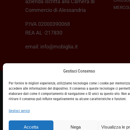
CHIUSU
azienda iscritta alla Camera di
MERCOL
Commercio di Alessandria
P.IVA 02000390068
REA AL -217830
email:
info@mobiglia.it
Gestisci Consenso
Per fornire le migliori esperienze, utilizziamo tecnologie come i cookie per memorizz
ASSISTENZA CLIENTI
accedere alle informazioni del dispositivo. Il consenso a queste tecnologie ci permett
elaborare dati come il comportamento di navigazione o ID unici su questo sito. Non 
SPEDIZIONI
ritirare il consenso può influire negativamente su alcune caratteristiche e funzioni.
Gestisci servizi
DIRITTO DI RECESSO
METODI DI PAGAMENTO
Accetta
Nega
Visualizza le p