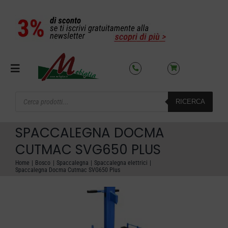
Salta
al
contenuto
Toggle
Navigation
Products
RICERCA
search
SETTORI
SPACCALEGNA DOCMA
OFFERTE DEL MESE
CUTMAC SVG650 PLUS
Home
Bosco
Spaccalegna
Spaccalegna elettrici
Spaccalegna Docma Cutmac SVG650 Plus
AZIENDA
NOLEGGIO