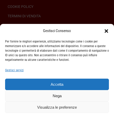
COOKIE POLICY
TERMINI DI VENDITA
REGOLAMENTO SULL’ODR
Gestisci Consenso
Per fornire le migliori esperienze, utilizziamo tecnologie come i cookie per
memorizzare e/o accedere alle informazioni del dispositivo. Il consenso a queste
tecnologie ci permetterà di elaborare dati come il comportamento di navigazione o
ID unici su questo sito. Non acconsentire o ritirare il consenso può influire
ASSISTENZA CLIENTI
negativamente su alcune caratteristiche e funzioni.
SPEDIZIONI
Gestisci servizi
DIRITTO DI RECESSO
Accetta
METODI DI PAGAMENTO
Nega
Visualizza le preferenze