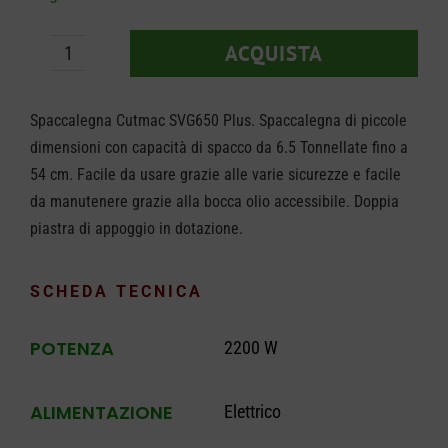
ACQUISTA
Spaccalegna
Docma
Spaccalegna Cutmac SVG650 Plus. Spaccalegna di piccole
Cutmac
dimensioni con capacità di spacco da 6.5 Tonnellate fino a
SVG650
54 cm. Facile da usare grazie alle varie sicurezze e facile
Plus
da manutenere grazie alla bocca olio accessibile. Doppia
quantità
piastra di appoggio in dotazione.
SCHEDA TECNICA
POTENZA
2200 W
ALIMENTAZIONE
Elettrico