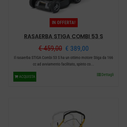
IN OFFERTA!
RASAERBA STIGA COMBI 53 S
Il
Il
€
459,00
€
389,00
Il rasaerba STIGA Combi 53 S ha un ottimo motore Stiga da 166
prezzo
prezzo
cc ad avviamento facilitato, spinto co...
originale
attuale
Dettagli
ACQUISTA
era:
è:
€ 459,00.
€ 389,00.