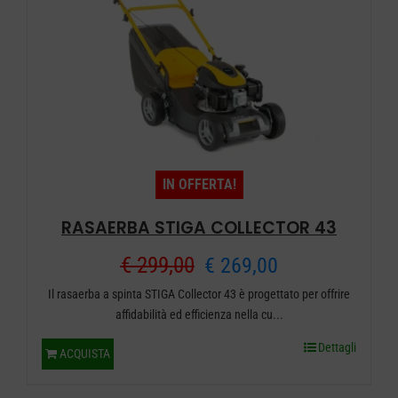
IN OFFERTA!
RASAERBA STIGA COLLECTOR 43
Il
Il
€
299,00
€
269,00
Il rasaerba a spinta STIGA Collector 43 è progettato per offrire
prezzo
prezzo
affidabilità ed efficienza nella cu...
originale
attuale
Dettagli
ACQUISTA
era:
è: