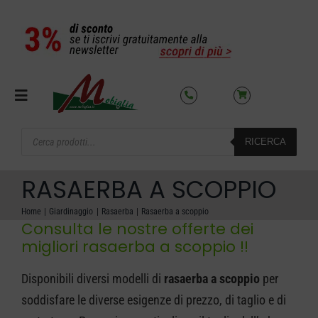
Salta
al
contenuto
Toggle
Navigation
Products
RICERCA
search
SETTORI
RASAERBA A SCOPPIO
OFFERTE DEL MESE
Home
Giardinaggio
Rasaerba
Rasaerba a scoppio
Consulta le nostre offerte dei
migliori rasaerba a scoppio !!
AZIENDA
Disponibili diversi modelli di
rasaerba a scoppio
per
NOLEGGIO
soddisfare le diverse esigenze di prezzo, di taglio e di