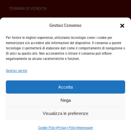
TERMINI DI VENDITA
REGOLAMENTO SULL’ODR
Gestisci Consenso
Per fornire le migliori esperienze, utilizziamo tecnologie come i cookie per
memorizzare e/o accedere alle informazioni del dispositivo. Il consenso a queste
tecnologie ci permetterà di elaborare dati come il comportamento di navigazione o
ID unici su questo sito. Non acconsentire o ritirare il consenso può influire
ASSISTENZA CLIENTI
negativamente su alcune caratteristiche e funzioni.
SPEDIZIONI
Gestisci servizi
DIRITTO DI RECESSO
Accetta
METODI DI PAGAMENTO
Nega
Visualizza le preferenze
Cookie Policy
Privacy Policy
Impressum