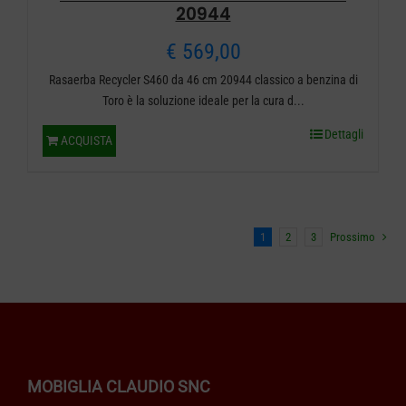
20944
€
569,00
Rasaerba Recycler S460 da 46 cm 20944 classico a benzina di
Toro è la soluzione ideale per la cura d...
Dettagli
ACQUISTA
1
2
3
Prossimo
MOBIGLIA CLAUDIO SNC