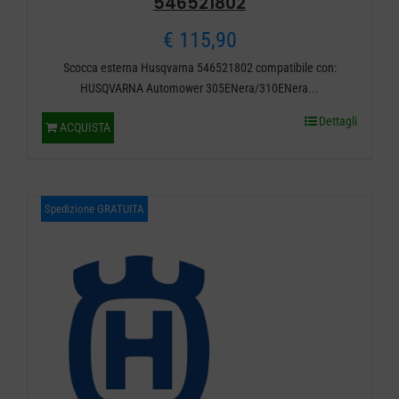
546521802
€
115,90
Scocca esterna Husqvarna 546521802 compatibile con:
HUSQVARNA Automower 305ENera/310ENera...
Dettagli
ACQUISTA
Spedizione GRATUITA