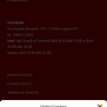
POMERIGGIO
VOGHERA
Via Fratelli Rosselli, 131– 27058 Voghera PV
tel. 0383 212433
orari:
dal Lunedì al Venerdì dalle 8.30 alle 12.00 e dalle
14.00 alle 18.30
Sabato dalle 8.30 alle 12.00
PRIVACY POLICY
COOKIE POLICY
TERMINI DI VENDITA
REGOLAMENTO SULL’ODR
Gestisci Consenso