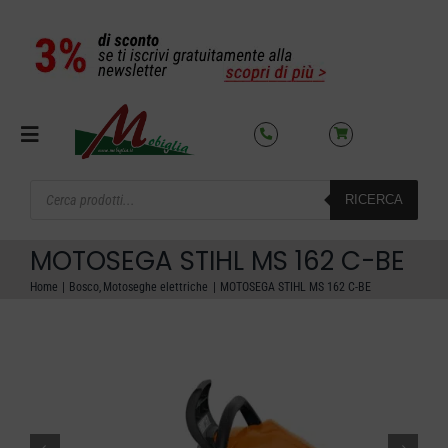
Salta
al
contenuto
Toggle
Navigation
Products
RICERCA
search
SETTORI
MOTOSEGA STIHL MS 162 C-BE
OFFERTE DEL MESE
Home
Bosco
Motoseghe elettriche
MOTOSEGA STIHL MS 162 C-BE
AZIENDA
NOLEGGIO