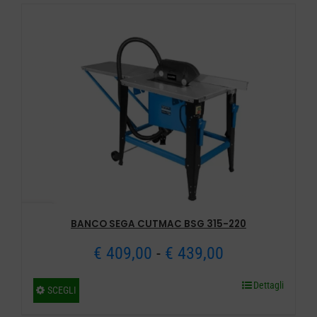
BANCO SEGA CUTMAC BSG 315-220
Fascia
€
409,00
-
€
439,00
di
Dettagli
Questo
SCEGLI
prezzo:
prodotto