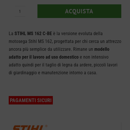
ACQUISTA
MOTOSEGA
STIHL
MS
La
STIHL MS 162 C-BE
è la versione evoluta della
162
motosega Stihl MS 162, progettata per chi cerca un attrezzo
ancora più semplice da utilizzare. Rimane un
modello
C-
adatto per il lavoro ad uso domestico
e non intensivo
BE
adatto quindi per il taglio di legna da ardere, piccoli lavori
quantità
di giardinaggio e manutenzione intorno a casa.
PAGAMENTI SICURI