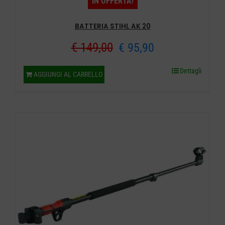
IN OFFERTA!
BATTERIA STIHL AK 20
Il
Il
€
149,00
€
95,90
prezzo
prezzo
Dettagli
AGGIUNGI AL CARRELLO
originale
attuale
era:
è:
€ 149,00.
€ 95,90.