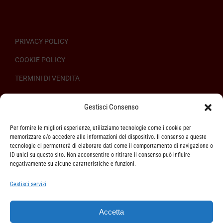
PRIVACY POLICY
COOKIE POLICY
TERMINI DI VENDITA
REGOLAMENTO SULL’ODR
Gestisci Consenso
Per fornire le migliori esperienze, utilizziamo tecnologie come i cookie per
memorizzare e/o accedere alle informazioni del dispositivo. Il consenso a queste
tecnologie ci permetterà di elaborare dati come il comportamento di navigazione o
ID unici su questo sito. Non acconsentire o ritirare il consenso può influire
ASSISTENZA CLIENTI
negativamente su alcune caratteristiche e funzioni.
SPEDIZIONI
Gestisci servizi
DIRITTO DI RECESSO
Accetta