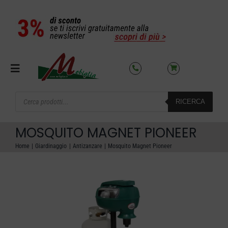
Salta
al
contenuto
Toggle
Navigation
Products
RICERCA
search
SETTORI
MOSQUITO MAGNET PIONEER
OFFERTE DEL MESE
Home
Giardinaggio
Antizanzare
Mosquito Magnet Pioneer
AZIENDA
NOLEGGIO