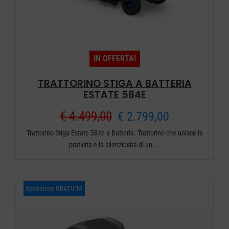
IN OFFERTA!
TRATTORINO STIGA A BATTERIA
ESTATE 584E
Il
Il
€
4.499,00
€
2.799,00
Trattorino Stiga Estate 584e a Batteria. Trattorino che unisce la
prezzo
prezzo
praticità e la silenziosità di un ...
originale
attuale
era:
è:
Spedizione GRATUITA
€ 4.499,00.
€ 2.799,00.