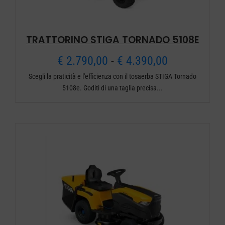
TRATTORINO STIGA TORNADO 5108E
Fascia
€
2.790,00
-
€
4.390,00
Scegli la praticità e l'efficienza con il tosaerba STIGA Tornado
di
5108e. Goditi di una taglia precisa...
prezzo:
da
€ 2.790,00
a
€ 4.390,00