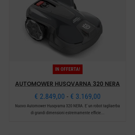
IN OFFERTA!
AUTOMOWER HUSQVARNA 320 NERA
Fascia
€
2.849,00
-
€
3.169,00
Nuovo Automower Husqvarna 320 NERA. E' un robot tagliaerba
di
di grandi dimensioni estremamente efficie...
prezzo:
da