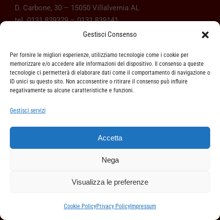
D. Carbone, 30 – 15050 Villalvernia AL
tel. 0131 839329 – 0131 839141
orari:
dal Lunedì al Sabato dalle 8.00 alle 12.00 e dalle
Gestisci Consenso
14.30 alle 19.00
Per fornire le migliori esperienze, utilizziamo tecnologie come i cookie per
CHIUSURA INFRASETTIMANALE : MERCOLEDI’
memorizzare e/o accedere alle informazioni del dispositivo. Il consenso a queste
tecnologie ci permetterà di elaborare dati come il comportamento di navigazione o
POMERIGGIO
ID unici su questo sito. Non acconsentire o ritirare il consenso può influire
negativamente su alcune caratteristiche e funzioni.
Gestisci servizi
VOGHERA
Via Fratelli Rosselli, 131– 27058 Voghera PV
Accetta
tel. 0383 212433
Nega
orari:
dal Lunedì al Venerdì dalle 8.30 alle 12.00 e dalle
14.00 alle 18.30
Visualizza le preferenze
Sabato dalle 8.30 alle 12.00
Cookie Policy
Privacy Policy
Impressum