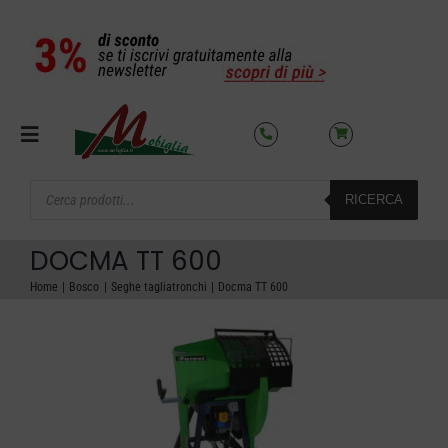
Salta
al
contenuto
Toggle
Navigation
Products
RICERCA
search
SETTORI
DOCMA TT 600
OFFERTE DEL MESE
Home
Bosco
Seghe tagliatronchi
Docma TT 600
AZIENDA
NOLEGGIO