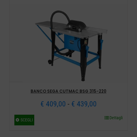
BANCO SEGA CUTMAC BSG 315-220
Fascia
€
409,00
-
€
439,00
di
Dettagli
Questo
SCEGLI
prezzo:
prodotto