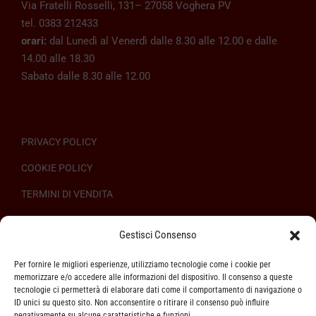
Via Fratelli Rosselli, 131– 27058 Voghera PV
tel. 0383 212433
orari:
dal Lunedì al Venerdì dalle 8.30 alle 12.00 e dalle
14.00 alle 18.30
Sabato dalle 8.30 alle 12.00
PRIVACY POLICY
COOKIE POLICY
TERMINI DI VENDITA
REGOLAMENTO SULL’ODR
Gestisci Consenso
Per fornire le migliori esperienze, utilizziamo tecnologie come i cookie per
memorizzare e/o accedere alle informazioni del dispositivo. Il consenso a queste
tecnologie ci permetterà di elaborare dati come il comportamento di navigazione o
ID unici su questo sito. Non acconsentire o ritirare il consenso può influire
ASSISTENZA CLIENTI
negativamente su alcune caratteristiche e funzioni.