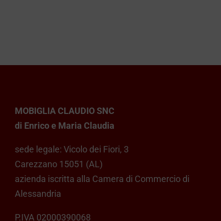
ha
da
più
€ 409,00
varianti.
a
Le
opzioni
€ 439,00
possono
essere
scelte
MOBIGLIA CLAUDIO SNC
nella
di Enrico e Maria Claudia
pagina
del
sede legale: Vicolo dei Fiori, 3
prodotto
Carezzano 15051 (AL)
azienda iscritta alla Camera di Commercio di
Alessandria
P.IVA 02000390068