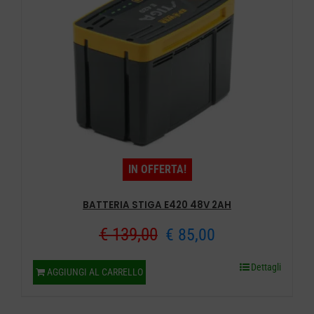
IN OFFERTA!
BATTERIA STIGA E420 48V 2AH
Il
Il
€
139,00
€
85,00
prezzo
prezzo
Dettagli
AGGIUNGI AL CARRELLO
originale
attuale