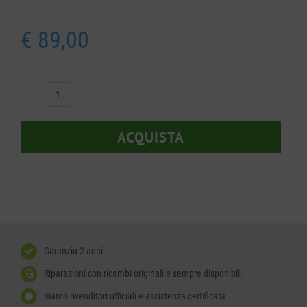
€
89,00
Copertura
Cablaggio
ACQUISTA
Husqvarna
597165601
quantità
Garanzia 2 anni
Riparazioni con ricambi originali e sempre disponibili
Siamo rivenditori ufficiali e assistenza certificata