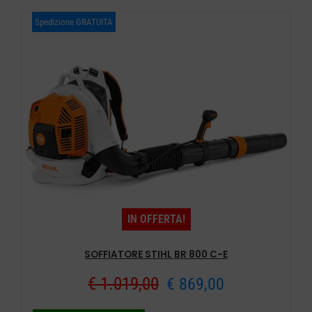
era:
è:
Spedizione GRATUITA
€ 139,00.
€ 85,00.
IN OFFERTA!
SOFFIATORE STIHL BR 800 C-E
Il
Il
€
1.019,00
€
869,00
prezzo
prezzo