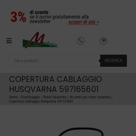
Salta
al
contenuto
Toggle
Navigation
Products
RICERCA
search
SETTORI
COPERTURA CABLAGGIO
OFFERTE DEL MESE
HUSQVARNA 597165601
Home
Giardinaggio
Robot Rasaerba
Ricambi per robot rasaerba
Copertura Cablaggio Husqvarna 597165601
AZIENDA
NOLEGGIO