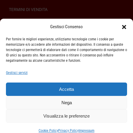
TERMINI DI VENDITA
REGOLAMENTO SULL’ODR
Gestisci Consenso
Per fornire le migliori esperienze, utilizziamo tecnologie come i cookie per
memorizzare e/o accedere alle informazioni del dispositivo. Il consenso a queste
tecnologie ci permetterà di elaborare dati come il comportamento di navigazione o
ID unici su questo sito. Non acconsentire o ritirare il consenso può influire
ASSISTENZA CLIENTI
negativamente su alcune caratteristiche e funzioni.
SPEDIZIONI
Gestisci servizi
DIRITTO DI RECESSO
Accetta
METODI DI PAGAMENTO
Nega
Visualizza le preferenze
Cookie Policy
Privacy Policy
Impressum