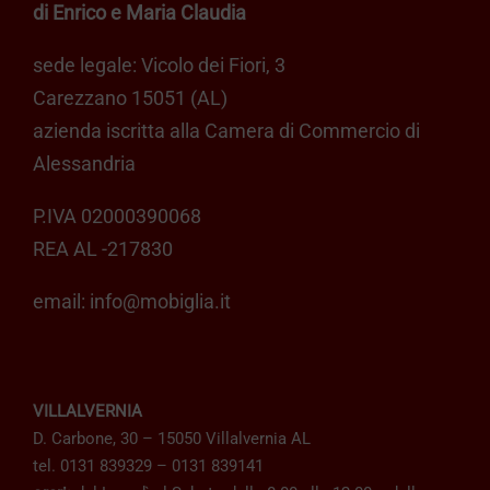
di Enrico e Maria Claudia
pagina
del
sede legale: Vicolo dei Fiori, 3
prodotto
Carezzano 15051 (AL)
azienda iscritta alla Camera di Commercio di
Alessandria
P.IVA 02000390068
REA AL -217830
email:
info@mobiglia.it
VILLALVERNIA
D. Carbone, 30 – 15050 Villalvernia AL
tel. 0131 839329 – 0131 839141