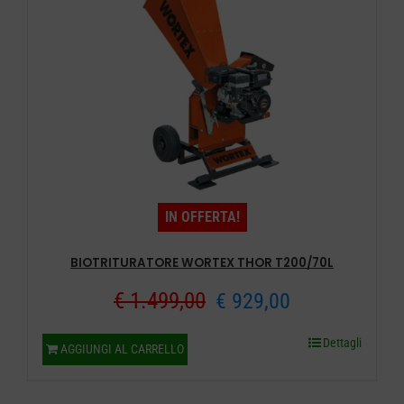
IN OFFERTA!
BIOTRITURATORE WORTEX THOR T200/70L
Il
Il
€
1.499,00
€
929,00
prezzo
prezzo
Dettagli
AGGIUNGI AL CARRELLO
originale
attuale