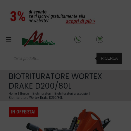
Salta
al
contenuto
Toggle
Navigation
Products
RICERCA
search
SETTORI
BIOTRITURATORE WORTEX
OFFERTE DEL MESE
DRAKE D200/80L
Home
Bosco
Biotrituratori
Biotrituratori a scoppio
Biotrituratore Wortex Drake D200/80L
AZIENDA
IN OFFERTA!
NOLEGGIO