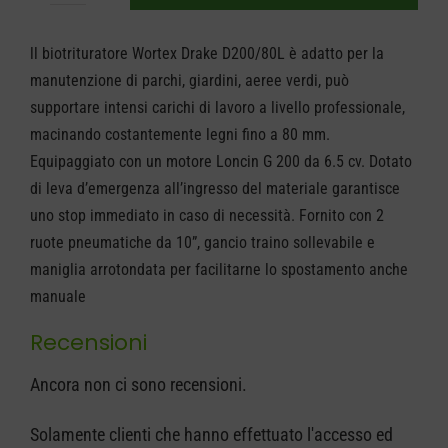
Biotrituratore
Wortex
ll biotrituratore Wortex Drake D200/80L è adatto per la
Drake
manutenzione di parchi, giardini, aeree verdi, può
D200/80L
supportare intensi carichi di lavoro a livello professionale,
quantità
macinando costantemente legni fino a 80 mm.
Equipaggiato con un motore Loncin G 200 da 6.5 cv. Dotato
di leva d’emergenza all’ingresso del materiale garantisce
uno stop immediato in caso di necessità. Fornito con 2
ruote pneumatiche da 10”, gancio traino sollevabile e
maniglia arrotondata per facilitarne lo spostamento anche
manuale
Recensioni
Ancora non ci sono recensioni.
Solamente clienti che hanno effettuato l'accesso ed