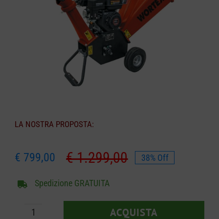
CARRELLO
LA NOSTRA PROPOSTA:
€
1.299,00
€
799,00
38% Off
Il
Il
prezzo
prezzo
Spedizione GRATUITA
originale
attuale
era:
è:
ACQUISTA
€ 1.299,00.
€ 799,00.