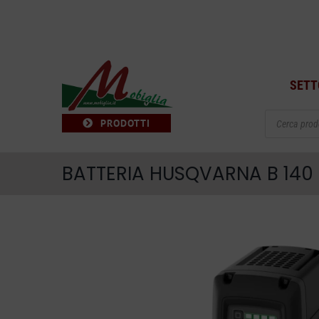
Salta
al
contenuto
SETT
Products
PRODOTTI
search
BATTERIA HUSQVARNA B 140