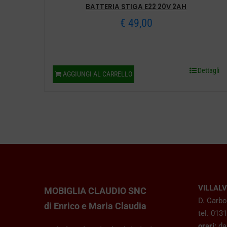
BATTERIA STIGA E22 20V 2AH
€
49,00
Dettagli
AGGIUNGI AL CARRELLO
VILLAL
MOBIGLIA CLAUDIO SNC
D. Carbo
di Enrico e Maria Claudia
tel. 013
orari:
dal