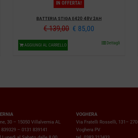
IN OFFERTA!
BATTERIA STIGA E420 48V 2AH
Il
Il
€
139,00
€
85,00
prezzo
prezzo
Dettagli
AGGIUNGI AL CARRELLO
originale
attuale
era:
è:
€ 139,00.
€ 85,00.
VERNIA
VOGHERA
ne, 30 – 15050 Villalvernia AL
Via Fratelli Rosselli, 131– 27
1 839329 – 0131 839141
Voghera PV
 Lunedì al Sabato dalle 8.00
tel. 0383 212433