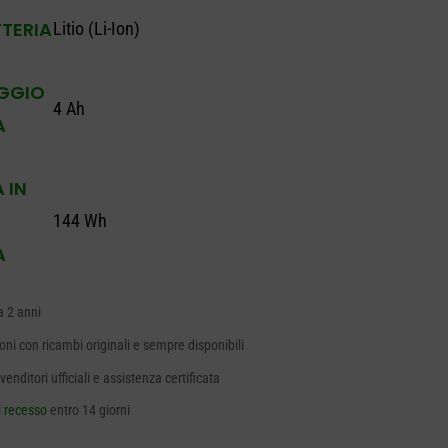
TTERIA
Litio (Li-Ion)
GGIO
4 Ah
A
 IN
144 Wh
A
a 2 anni
oni con ricambi originali e sempre disponibili
venditori ufficiali e assistenza certificata
di recesso
entro 14 giorni