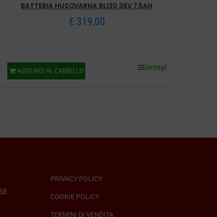
BATTERIA HUSQVARNA BLI30 36V 7.5AH
€
319,00
Dettagli
AGGIUNGI AL CARRELLO
PRIVACY POLICY
058
COOKIE POLICY
TERMINI DI VENDITA