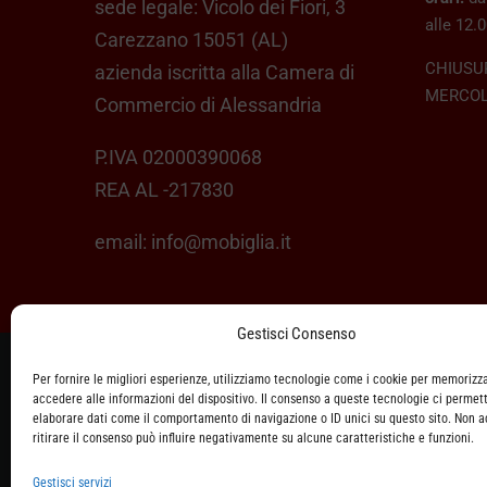
sede legale: Vicolo dei Fiori, 3
alle 12.0
Carezzano 15051 (AL)
CHIUSU
azienda iscritta alla Camera di
MERCOL
Commercio di Alessandria
P.IVA 02000390068
REA AL -217830
email:
info@mobiglia.it
Gestisci Consenso
Per fornire le migliori esperienze, utilizziamo tecnologie come i cookie per memorizz
ASSISTENZA CLIENTI
accedere alle informazioni del dispositivo. Il consenso a queste tecnologie ci permett
elaborare dati come il comportamento di navigazione o ID unici su questo sito. Non 
SPEDIZIONI
ritirare il consenso può influire negativamente su alcune caratteristiche e funzioni.
Gestisci servizi