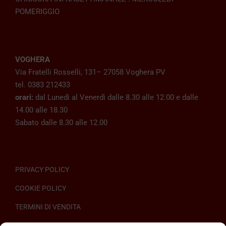
POMERIGGIO
VOGHERA
Via Fratelli Rosselli, 131– 27058 Voghera PV
tel. 0383 212433
orari:
dal Lunedì al Venerdì dalle 8.30 alle 12.00 e dalle
14.00 alle 18.30
Sabato dalle 8.30 alle 12.00
PRIVACY POLICY
COOKIE POLICY
TERMINI DI VENDITA
REGOLAMENTO SULL’ODR