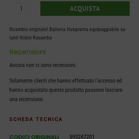
era:
è:
ACQUISTA
€ 129,00.
€ 94,90.
Batteria
Husqvarna
Ricambio originale! Batteria Husqvarna equipaggiabile su
593247201
tanti Robot Rasaerba
quantità
Recensioni
Ancora non ci sono recensioni.
Solamente clienti che hanno effettuato l'accesso ed
hanno acquistato questo prodotto possono lasciare
una recensione.
SCHEDA TECNICA
CODICI ORIGINALI
593247201