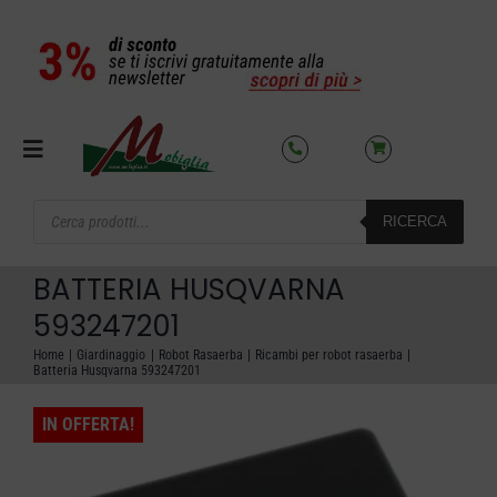
Salta
al
contenuto
Toggle
Navigation
Products
RICERCA
search
SETTORI
BATTERIA HUSQVARNA
OFFERTE DEL MESE
593247201
Home
Giardinaggio
Robot Rasaerba
Ricambi per robot rasaerba
Batteria Husqvarna 593247201
AZIENDA
IN OFFERTA!
NOLEGGIO