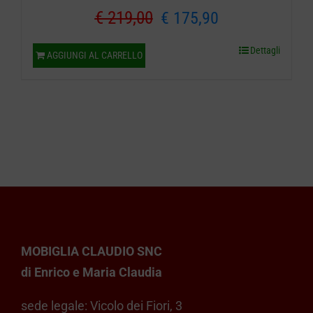
Il
Il
€
219,00
€
175,90
prezzo
prezzo
Dettagli
AGGIUNGI AL CARRELLO
originale
attuale
era:
è:
€ 219,00.
€ 175,90.
MOBIGLIA CLAUDIO SNC
di Enrico e Maria Claudia
sede legale: Vicolo dei Fiori, 3