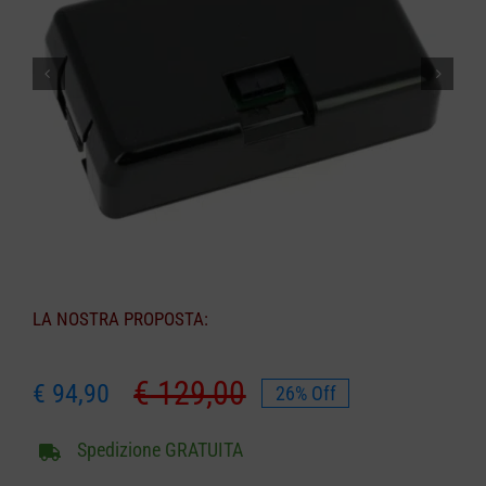
CARRELLO
LA NOSTRA PROPOSTA:
€
129,00
€
94,90
26% Off
Il
Il
prezzo
prezzo
Spedizione GRATUITA
originale
attuale