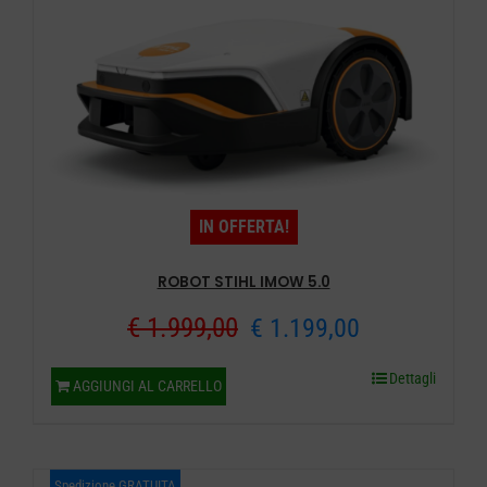
IN OFFERTA!
ROBOT STIHL IMOW 5.0
Il
Il
€
1.999,00
€
1.199,00
prezzo
prezzo
Dettagli
AGGIUNGI AL CARRELLO
originale
attuale
era:
è:
Spedizione GRATUITA