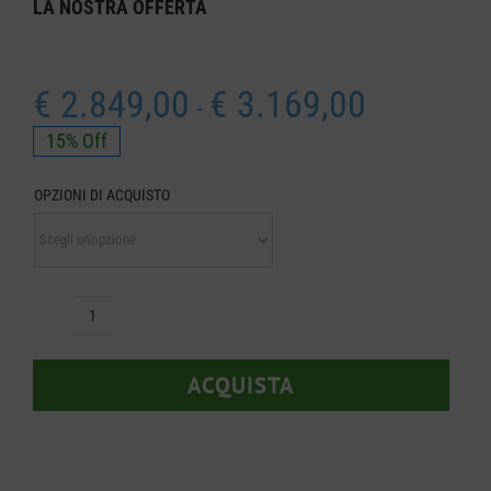
LA NOSTRA
OFFERTA
Fascia
€
2.849,00
€
3.169,00
-
di
15% Off
prezzo:
da
OPZIONI DI ACQUISTO
€ 2.849,00
a
€ 3.169,00
Automower
Husqvarna
ACQUISTA
320
Nera
quantità