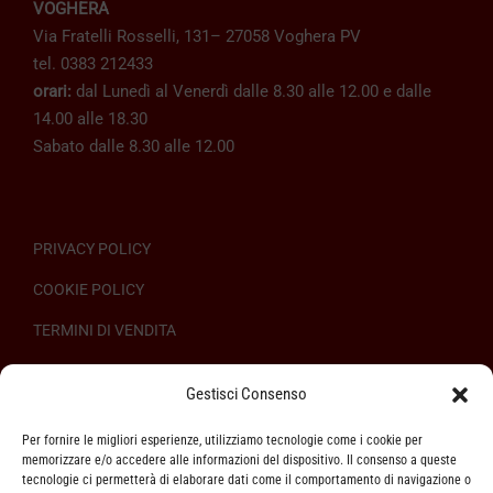
VOGHERA
Via Fratelli Rosselli, 131– 27058 Voghera PV
tel. 0383 212433
orari:
dal Lunedì al Venerdì dalle 8.30 alle 12.00 e dalle
14.00 alle 18.30
Sabato dalle 8.30 alle 12.00
PRIVACY POLICY
COOKIE POLICY
TERMINI DI VENDITA
REGOLAMENTO SULL’ODR
Gestisci Consenso
Per fornire le migliori esperienze, utilizziamo tecnologie come i cookie per
memorizzare e/o accedere alle informazioni del dispositivo. Il consenso a queste
tecnologie ci permetterà di elaborare dati come il comportamento di navigazione o