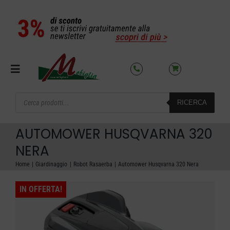
Salta
al
contenuto
Toggle
Navigation
Products
RICERCA
search
SETTORI
AUTOMOWER HUSQVARNA 320
OFFERTE DEL MESE
NERA
Home
Giardinaggio
Robot Rasaerba
Automower Husqvarna 320 Nera
AZIENDA
IN OFFERTA!
NOLEGGIO