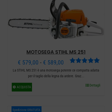
possono
essere
scelte
nella
pagina
del
prodotto
MOTOSEGA STIHL MS 251
Fascia
€
579,00
-
€
589,00
Valutato
La STIHL MS 251 è una motosega potente ce compatta adatta
di
5.00
su 5
per il taglio della legna da ardere. Graz...
prezzo:
Dettagli
Questo
ACQUISTA
da
prodotto
ha
€ 579,00
più
Spedizione GRATUITA