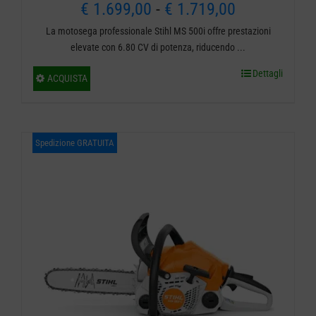
Fascia
€
1.699,00
-
€
1.719,00
La motosega professionale Stihl MS 500i offre prestazioni
di
elevate con 6.80 CV di potenza, riducendo ...
prezzo:
Dettagli
Questo
ACQUISTA
da
prodotto
ha
€ 1.699,00
più
Spedizione GRATUITA
a
varianti.
€ 1.719,00
Le
opzioni
possono
essere
scelte
nella
pagina