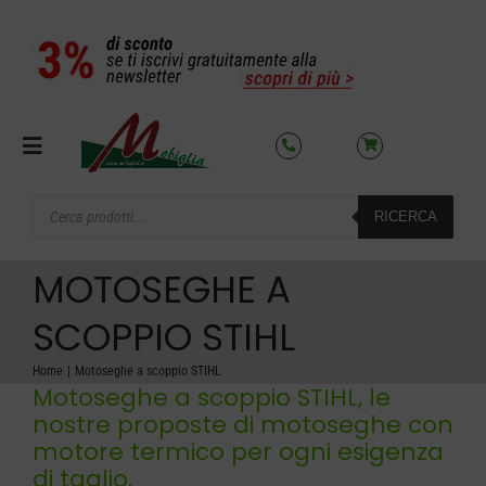
Salta
al
contenuto
Toggle
Navigation
Products
RICERCA
search
SETTORI
MOTOSEGHE A
OFFERTE DEL MESE
SCOPPIO STIHL
Home
Motoseghe a scoppio STIHL
AZIENDA
Motoseghe a scoppio STIHL, le
nostre proposte di motoseghe con
motore termico per ogni esigenza
NOLEGGIO
di taglio.