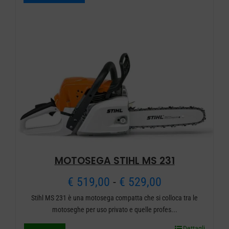
a
varianti.
€ 589,00
Le
opzioni
possono
essere
scelte
nella
pagina
del
prodotto
MOTOSEGA STIHL MS 231
Fascia
€
519,00
-
€
529,00
Stihl MS 231 è una motosega compatta che si colloca tra le
di
motoseghe per uso privato e quelle profes...
prezzo:
Dettagli