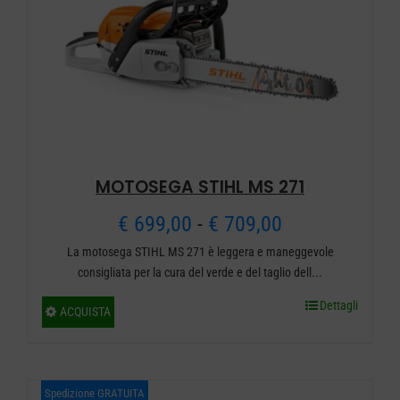
possono
essere
scelte
nella
pagina
del
prodotto
MOTOSEGA STIHL MS 271
Fascia
€
699,00
-
€
709,00
La motosega STIHL MS 271 è leggera e maneggevole
di
consigliata per la cura del verde e del taglio dell...
prezzo:
Dettagli
Questo
ACQUISTA
da
prodotto
ha
€ 699,00
più
Spedizione GRATUITA