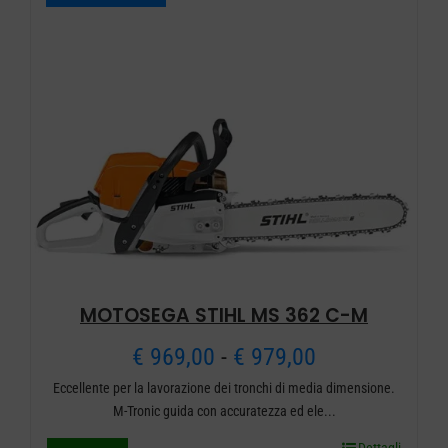
a
varianti.
€ 709,00
Le
opzioni
possono
essere
scelte
nella
pagina
del
prodotto
MOTOSEGA STIHL MS 362 C-M
Fascia
€
969,00
-
€
979,00
Eccellente per la lavorazione dei tronchi di media dimensione.
di
M-Tronic guida con accuratezza ed ele...
prezzo: