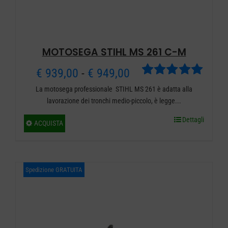
MOTOSEGA STIHL MS 261 C-M
Fascia
€
939,00
-
€
949,00
Valutato
La motosega professionale STIHL MS 261 è adatta alla
di
5.00
su 5
lavorazione dei tronchi medio-piccolo, è legge...
prezzo:
Dettagli
Questo
ACQUISTA
da
prodotto
ha
€ 939,00
più
Spedizione GRATUITA
a
varianti.
€ 949,00
Le
opzioni