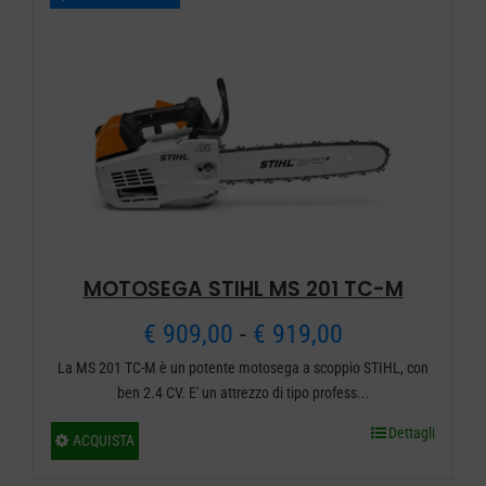
a
varianti.
€ 869,00
Le
opzioni
possono
essere
scelte
nella
pagina
del
MOTOSEGA STIHL MS 201 TC-M
prodotto
Fascia
€
909,00
-
€
919,00
La MS 201 TC-M è un potente motosega a scoppio STIHL, con
di
ben 2.4 CV. E' un attrezzo di tipo profess...
prezzo:
Dettagli
Questo
ACQUISTA
da
prodotto