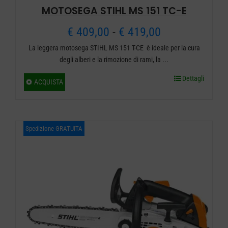
MOTOSEGA STIHL MS 151 TC-E
Fascia
€
409,00
-
€
419,00
La leggera motosega STIHL MS 151 T-CE è ideale per la cura
di
degli alberi e la rimozione di rami, la ...
prezzo:
Dettagli
Questo
ACQUISTA
da
prodotto
ha
€ 409,00
più
Spedizione GRATUITA
a
varianti.
€ 419,00
Le
opzioni
possono
essere
scelte