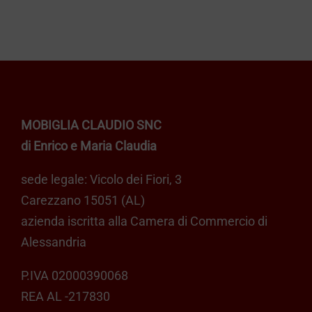
€ 269,00
Le
opzioni
possono
essere
scelte
nella
MOBIGLIA CLAUDIO SNC
pagina
di Enrico e Maria Claudia
del
sede legale: Vicolo dei Fiori, 3
prodotto
Carezzano 15051 (AL)
azienda iscritta alla Camera di Commercio di
Alessandria
P.IVA 02000390068
REA AL -217830