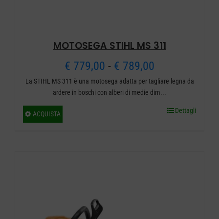
MOTOSEGA STIHL MS 311
Fascia
€
779,00
-
€
789,00
La STIHL MS 311 è una motosega adatta per tagliare legna da
di
ardere in boschi con alberi di medie dim...
prezzo:
Dettagli
Questo
ACQUISTA
da
prodotto
ha
€ 779,00
più
a
varianti.
€ 789,00
Le
opzioni
possono