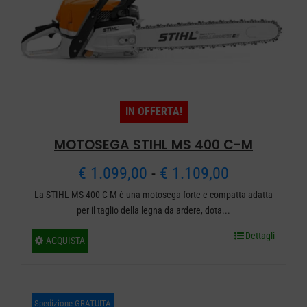
essere
scelte
nella
pagina
del
IN OFFERTA!
prodotto
MOTOSEGA STIHL MS 400 C-M
Fascia
€
1.099,00
-
€
1.109,00
La STIHL MS 400 C-M è una motosega forte e compatta adatta
di
per il taglio della legna da ardere, dota...
prezzo:
Dettagli
Questo
ACQUISTA
da
prodotto
ha
€ 1.099,00
più
Spedizione GRATUITA