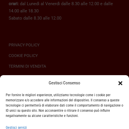
orari:
dal Lunedì al Venerdì dalle 8.30 alle 12.00 e dalle
14.00 alle 18.30
Sabato dalle 8.30 alle 12.00
PRIVACY POLICY
COOKIE POLICY
TERMINI DI VENDITA
REGOLAMENTO SULL’ODR
Gestisci Consenso
Per fornire le migliori esperienze, utilizziamo tecnologie come i cookie per
memorizzare e/o accedere alle informazioni del dispositivo. Il consenso a queste
tecnologie ci permetterà di elaborare dati come il comportamento di navigazione o
ID unici su questo sito. Non acconsentire o ritirare il consenso può influire
ASSISTENZA CLIENTI
negativamente su alcune caratteristiche e funzioni.
SPEDIZIONI
Gestisci servizi