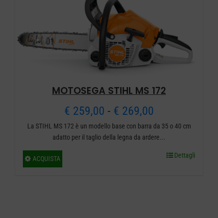
possono
essere
scelte
nella
pagina
del
MOTOSEGA STIHL MS 172
prodotto
Fascia
€
259,00
-
€
269,00
La STIHL MS 172 è un modello base con barra da 35 o 40 cm
di
adatto per il taglio della legna da ardere...
prezzo:
Dettagli
Questo
ACQUISTA
da
prodotto
ha
€ 259,00
più
a
varianti.