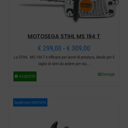
nella
pagina
del
prodotto
MOTOSEGA STIHL MS 194 T
Fascia
€
299,00
-
€
309,00
La STIHL MS 194 T è efficace per lavori di potatura, ideale per il
di
taglio di rami da ardere per stu...
prezzo:
Dettagli
Questo
ACQUISTA
da
prodotto
ha
€ 299,00
più
Spedizione GRATUITA
a
varianti.
€ 309,00
Le
opzioni