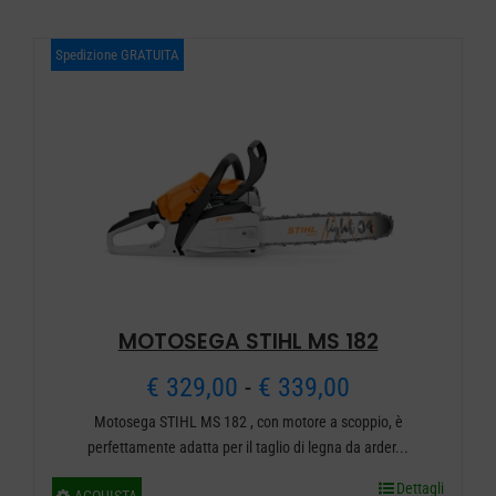
ha
€ 909,00
più
Spedizione GRATUITA
a
varianti.
€ 919,00
Le
opzioni
possono
essere
scelte
nella
pagina
MOTOSEGA STIHL MS 182
del
prodotto
Fascia
€
329,00
-
€
339,00
Motosega STIHL MS 182 , con motore a scoppio, è
di
perfettamente adatta per il taglio di legna da arder...
prezzo:
Dettagli
Questo
ACQUISTA