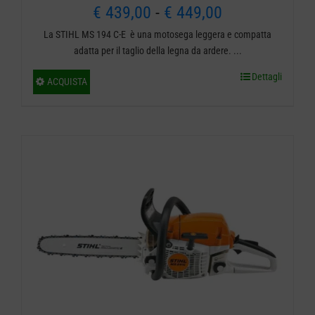
Fascia
€
439,00
-
€
449,00
La STIHL MS 194 C-E è una motosega leggera e compatta
di
adatta per il taglio della legna da ardere. ...
prezzo:
Dettagli
Questo
ACQUISTA
da
prodotto
ha
€ 439,00
più
a
varianti.
€ 449,00
Le
opzioni
possono
essere
scelte
nella
pagina