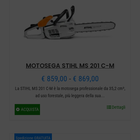
MOTOSEGA STIHL MS 201 C-M
Fascia
€
859,00
-
€
869,00
La STIHL MS 201 C-M è la motosega professionale da 35,2 cm³,
di
ad uso forestale, più leggera della sua...
prezzo:
Dettagli
Questo
ACQUISTA
da
prodotto
ha
€ 859,00
più
Spedizione GRATUITA