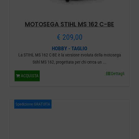
del
prodotto
MOTOSEGA STIHL MS 162 C-BE
€
209,00
HOBBY - TAGLIO
La STIHL MS 162 C-BE è la versione evoluta della motosega
Stihl MS 162, progettata per chi cerca un ...
Dettagli
ACQUISTA
Spedizione GRATUITA