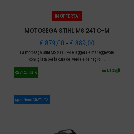
del
IN OFFERTA!
prodotto
MOTOSEGA STIHL MS 241 C-M
Fascia
€
879,00
-
€
889,00
La motosega Stihl MS 241 C-M è leggera e maneggevole
di
consigliata per la cura del verde e del taglio ...
prezzo:
Dettagli
Questo
ACQUISTA
da
prodotto
ha
€ 879,00
più
Spedizione GRATUITA
a
varianti.
€ 889,00
Le
opzioni