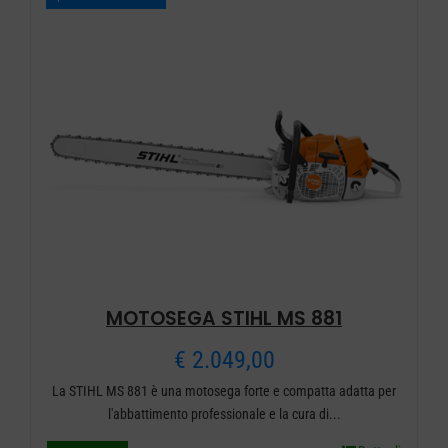
a
varianti.
€ 1.109,00
Le
opzioni
possono
essere
scelte
nella
pagina
del
prodotto
MOTOSEGA STIHL MS 881
€
2.049,00
La STIHL MS 881 è una motosega forte e compatta adatta per
l'abbattimento professionale e la cura di...