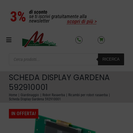
Salta
al
contenuto
Toggle
Navigation
Products
RICERCA
search
SETTORI
SCHEDA DISPLAY GARDENA
OFFERTE DEL MESE
592910001
Home
Giardinaggio
Robot Rasaerba
Ricambi per robot rasaerba
Scheda Display Gardena 592910001
AZIENDA
IN OFFERTA!
NOLEGGIO