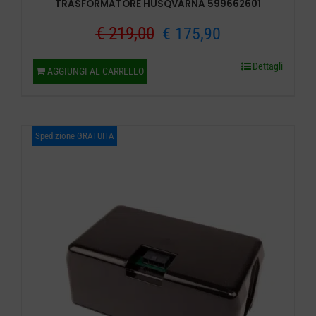
TRASFORMATORE HUSQVARNA 599662601
Il
Il
€
219,00
€
175,90
prezzo
prezzo
Dettagli
AGGIUNGI AL CARRELLO
originale
attuale
era:
è:
Spedizione GRATUITA
€ 219,00.
€ 175,90.