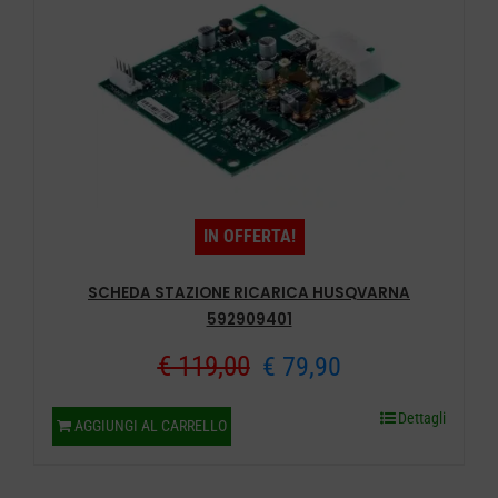
IN OFFERTA!
SCHEDA STAZIONE RICARICA HUSQVARNA
592909401
Il
Il
€
119,00
€
79,90
prezzo
prezzo
Dettagli
AGGIUNGI AL CARRELLO
originale
attuale
era:
è: