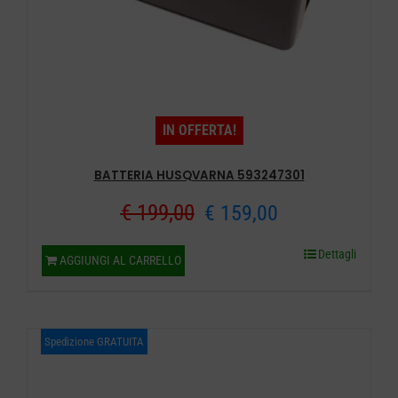
IN OFFERTA!
BATTERIA HUSQVARNA 593247301
Il
Il
€
199,00
€
159,00
prezzo
prezzo
Dettagli
AGGIUNGI AL CARRELLO
originale
attuale
era:
è:
Spedizione GRATUITA
€ 199,00.
€ 159,00.