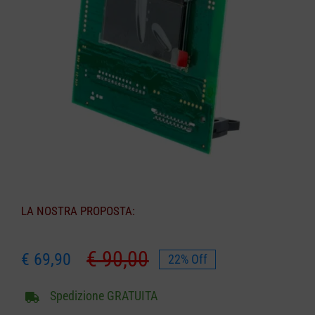
CARRELLO
LA NOSTRA PROPOSTA:
€
90,00
€
69,90
22% Off
Il
Il
prezzo
prezzo
Spedizione GRATUITA
originale
attuale