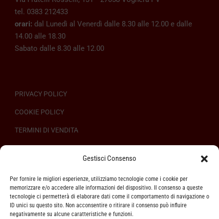
tel. 0383 212433
orari:
dal Lunedì al Venerdì dalle 8.30 alle 12.00 e dalle
14.00 alle 18.30
Sabato dalle 8.30 alle 12.00
PRIVACY POLICY
COOKIE POLICY
TERMINI DI VENDITA
REGOLAMENTO SULL’ODR
Gestisci Consenso
Per fornire le migliori esperienze, utilizziamo tecnologie come i cookie per
memorizzare e/o accedere alle informazioni del dispositivo. Il consenso a queste
tecnologie ci permetterà di elaborare dati come il comportamento di navigazione o
ID unici su questo sito. Non acconsentire o ritirare il consenso può influire
ASSISTENZA CLIENTI
negativamente su alcune caratteristiche e funzioni.