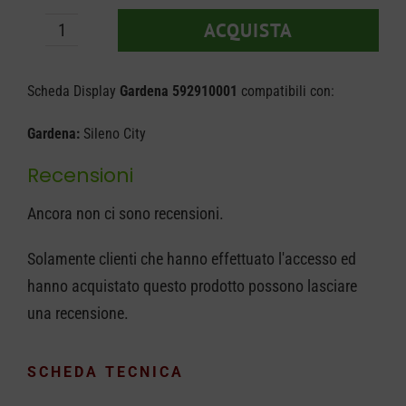
era:
è:
ACQUISTA
€ 90,00.
€ 69,90.
Scheda
Display
Scheda Display
Gardena 592910001
compatibili con:
Gardena
592910001
Gardena:
Sileno City
quantità
Recensioni
Ancora non ci sono recensioni.
Solamente clienti che hanno effettuato l'accesso ed
hanno acquistato questo prodotto possono lasciare
una recensione.
SCHEDA TECNICA